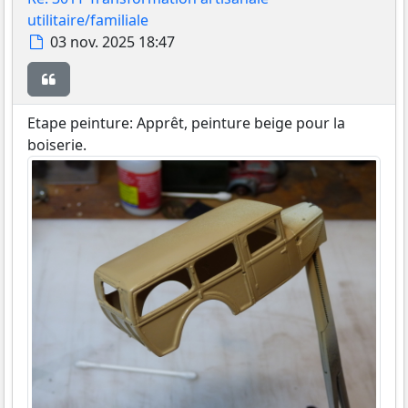
utilitaire/familiale
Message
03 nov. 2025 18:47
Citer
Etape peinture: Apprêt, peinture beige pour la
boiserie.