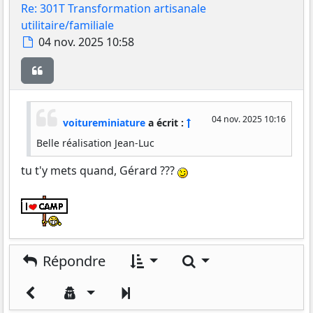
Re: 301T Transformation artisanale
utilitaire/familiale
Message
04 nov. 2025 10:58
Citer
04 nov. 2025 10:16
voitureminiature
a écrit :
Belle réalisation Jean-Luc
tu t'y mets quand, Gérard ???
Rechercher
Répondre
Suivant