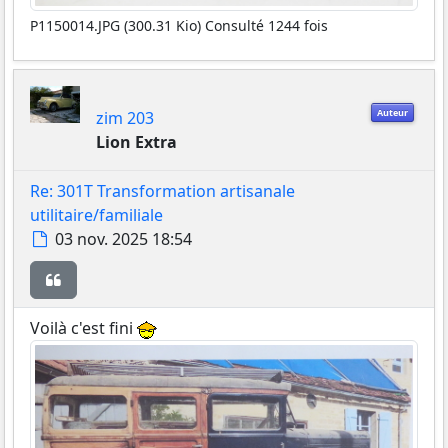
P1150014.JPG (300.31 Kio) Consulté 1244 fois
Auteur
zim 203
Lion Extra
Re: 301T Transformation artisanale
utilitaire/familiale
Message
03 nov. 2025 18:54
Citer
Voilà c'est fini