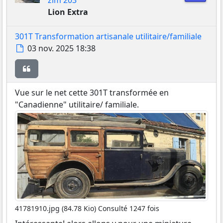
zim 203
Lion Extra
301T Transformation artisanale utilitaire/familiale
Message
03 nov. 2025 18:38
Citer
Vue sur le net cette 301T transformée en
"Canadienne" utilitaire/ familiale.
41781910.jpg (84.78 Kio) Consulté 1247 fois