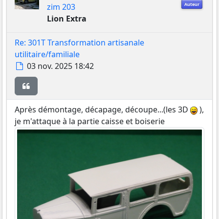
Auteur
zim 203
Lion Extra
Re: 301T Transformation artisanale
utilitaire/familiale
Message
03 nov. 2025 18:42
Citer
Après démontage, décapage, découpe...(les 3D
),
je m'attaque à la partie caisse et boiserie