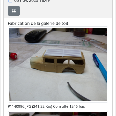
Message
03 nov. 2025 18:49
Citer
Fabrication de la galerie de toit
P1140996.JPG (241.32 Kio) Consulté 1246 fois