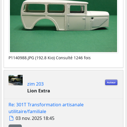
P1140988.JPG (192.8 Kio) Consulté 1246 fois
Auteur
zim 203
Lion Extra
Re: 301T Transformation artisanale
utilitaire/familiale
Message
03 nov. 2025 18:45