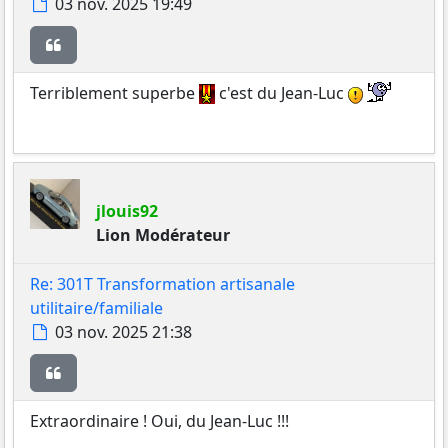
Message
03 nov. 2025 19:49
Citer
Terriblement superbe
c'est du Jean-Luc
jlouis92
Lion Modérateur
Re: 301T Transformation artisanale
utilitaire/familiale
Message
03 nov. 2025 21:38
Citer
Extraordinaire ! Oui, du Jean-Luc !!!