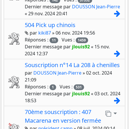
142
37352
Dernier message par
DOUSSON Jean-Pierre
Con
«
29 nov. 2024 20:41
504 Pick up chinois
Pièces jointes
par
kiki87
»
06 nov. 2024 19:56
Réponses :
Vues :
11
1459
Dernier message par
jlouis92
«
15 nov.
Con
2024 12:37
Souscription n°14 La 208 à chenilles
par
DOUSSON Jean-Pierre
»
02 oct. 2024
21:09
Réponses :
Vues :
1
531
Dernier message par
jlouis92
«
03 oct. 2024
Con
18:53
70ème souscription : 407
Aller 
Macarena en version fermée
Pièces jointes
par
président camp
»
08 juil. 2024 00:14