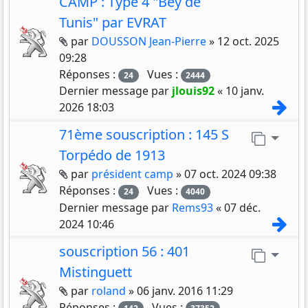
CAMP : Type 4 "Bey de
Tunis" par EVRAT
Pièces jointes
par
DOUSSON Jean-Pierre
»
12 oct. 2025
09:28
Réponses :
Vues :
24
2444
Dernier message par
jlouis92
«
10 janv.
Con
2026 18:03
71ème souscription : 145 S
Aller 
Torpédo de 1913
Pièces jointes
par
président camp
»
07 oct. 2024 09:38
Réponses :
Vues :
24
4040
Dernier message par
Rems93
«
07 déc.
Con
2024 10:46
souscription 56 : 401
Aller 
Mistinguett
Pièces jointes
par
roland
»
06 janv. 2016 11:29
Réponses :
Vues :