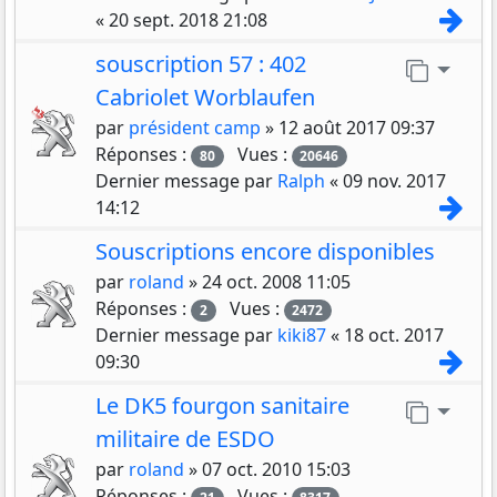
Con
«
20 sept. 2018 21:08
souscription 57 : 402
Aller 
Cabriolet Worblaufen
par
président camp
»
12 août 2017 09:37
Réponses :
Vues :
80
20646
Dernier message par
Ralph
«
09 nov. 2017
Con
14:12
Souscriptions encore disponibles
par
roland
»
24 oct. 2008 11:05
Réponses :
Vues :
2
2472
Dernier message par
kiki87
«
18 oct. 2017
Con
09:30
Le DK5 fourgon sanitaire
Aller 
militaire de ESDO
par
roland
»
07 oct. 2010 15:03
Réponses :
Vues :