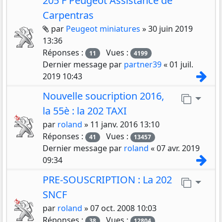
205 F Peugeot Assistance de
Carpentras
Pièces jointes
par
Peugeot miniatures
»
30 juin 2019
13:36
Réponses :
Vues :
11
4199
Dernier message par
partner39
«
01 juil.
Con
2019 10:43
Nouvelle soucription 2016,
Aller 
la 55è : la 202 TAXI
par
roland
»
11 janv. 2016 13:10
Réponses :
Vues :
41
13457
Dernier message par
roland
«
07 avr. 2019
Con
09:34
PRE-SOUSCRIPTION : La 202
Aller 
SNCF
par
roland
»
07 oct. 2008 10:03
Réponses :
Vues :
38
12804