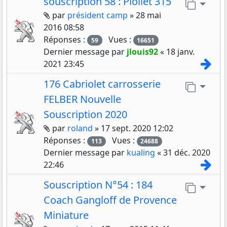
souscription 58 : Piollet 315
Aller 
Pièces jointes
par
président camp
»
28 mai
2016 08:58
Réponses :
Vues :
59
16651
Dernier message par
jlouis92
«
18 janv.
Con
2021 23:45
176 Cabriolet carrosserie
Aller 
FELBER Nouvelle
Souscription 2020
Pièces jointes
par
roland
»
17 sept. 2020 12:02
Réponses :
Vues :
113
24688
Dernier message par
kualing
«
31 déc. 2020
Con
22:46
Souscription N°54 : 184
Aller 
Coach Gangloff de Provence
Miniature