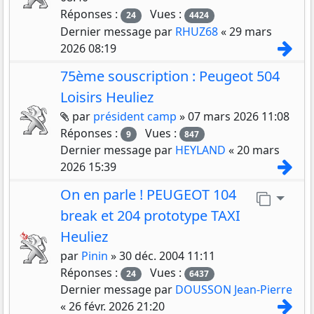
Réponses :
Vues :
24
4424
Dernier message par
RHUZ68
«
29 mars
Con
2026 08:19
75ème souscription : Peugeot 504
Loisirs Heuliez
Pièces jointes
par
président camp
»
07 mars 2026 11:08
Réponses :
Vues :
9
847
Dernier message par
HEYLAND
«
20 mars
Con
2026 15:39
On en parle ! PEUGEOT 104
Aller 
break et 204 prototype TAXI
Heuliez
par
Pinin
»
30 déc. 2004 11:11
Réponses :
Vues :
24
6437
Dernier message par
DOUSSON Jean-Pierre
Con
«
26 févr. 2026 21:20