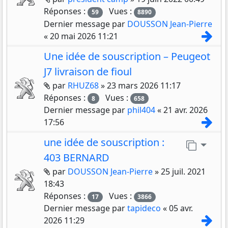
Réponses :
Vues :
59
8890
Dernier message par
DOUSSON Jean-Pierre
Con
«
20 mai 2026 11:21
Une idée de souscription – Peugeot
J7 livraison de fioul
Pièces jointes
par
RHUZ68
»
23 mars 2026 11:17
Réponses :
Vues :
8
658
Dernier message par
phil404
«
21 avr. 2026
Con
17:56
une idée de souscription :
Aller 
403 BERNARD
Pièces jointes
par
DOUSSON Jean-Pierre
»
25 juil. 2021
18:43
Réponses :
Vues :
17
3866
Dernier message par
tapideco
«
05 avr.
Con
2026 11:29