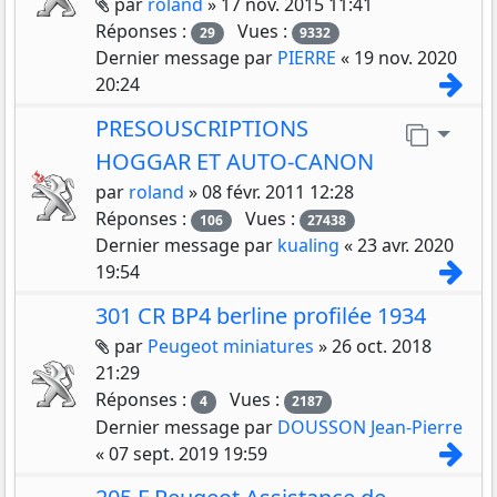
Pièces jointes
par
roland
»
17 nov. 2015 11:41
Réponses :
Vues :
29
9332
Dernier message par
PIERRE
«
19 nov. 2020
Con
20:24
PRESOUSCRIPTIONS
Aller 
HOGGAR ET AUTO-CANON
par
roland
»
08 févr. 2011 12:28
Réponses :
Vues :
106
27438
Dernier message par
kualing
«
23 avr. 2020
Con
19:54
301 CR BP4 berline profilée 1934
Pièces jointes
par
Peugeot miniatures
»
26 oct. 2018
21:29
Réponses :
Vues :
4
2187
Dernier message par
DOUSSON Jean-Pierre
Con
«
07 sept. 2019 19:59