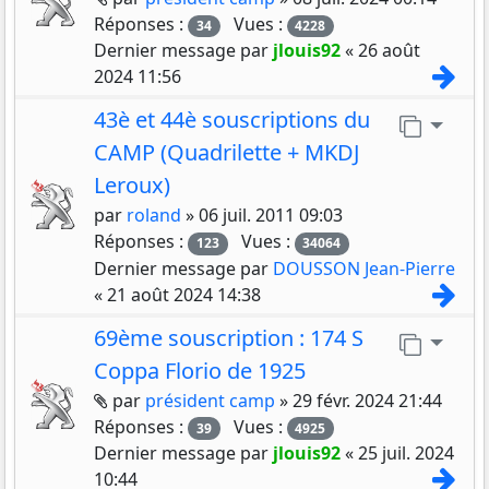
Réponses :
Vues :
34
4228
Dernier message par
jlouis92
«
26 août
Con
2024 11:56
43è et 44è souscriptions du
Aller 
CAMP (Quadrilette + MKDJ
Leroux)
par
roland
»
06 juil. 2011 09:03
Réponses :
Vues :
123
34064
Dernier message par
DOUSSON Jean-Pierre
Con
«
21 août 2024 14:38
69ème souscription : 174 S
Aller 
Coppa Florio de 1925
Pièces jointes
par
président camp
»
29 févr. 2024 21:44
Réponses :
Vues :
39
4925
Dernier message par
jlouis92
«
25 juil. 2024
Con
10:44