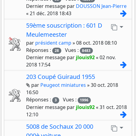
Dernier message par
DOUSSON Jean-Pierre
Con
«
21 déc. 2018 18:43
59ème souscription : 601 D
Aller 
Meulemeester
par
président camp
»
08 oct. 2018 08:10
Réponses :
Vues :
28
8483
Dernier message par
jlouis92
«
02 nov.
Con
2018 17:54
203 Coupé Guiraud 1955
Pièces jointes
par
Peugeot miniatures
»
30 oct. 2018
16:50
Réponses :
Vues :
3
1996
Dernier message par
jlouis92
«
31 oct. 2018
Con
12:10
5008 de Sochaux 20 000
Aller 
000è voiture