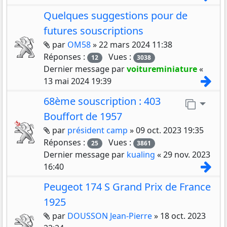
Quelques suggestions pour de
futures souscriptions
Pièces jointes
par
OM58
»
22 mars 2024 11:38
Réponses :
Vues :
12
3038
Dernier message par
voitureminiature
«
Con
13 mai 2024 19:39
68ème souscription : 403
Aller 
Bouffort de 1957
Pièces jointes
par
président camp
»
09 oct. 2023 19:35
Réponses :
Vues :
25
3861
Dernier message par
kualing
«
29 nov. 2023
Con
16:40
Peugeot 174 S Grand Prix de France
1925
Pièces jointes
par
DOUSSON Jean-Pierre
»
18 oct. 2023