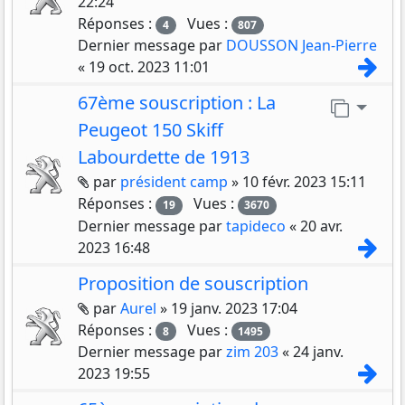
22:24
Réponses :
Vues :
4
807
Dernier message par
DOUSSON Jean-Pierre
Con
«
19 oct. 2023 11:01
67ème souscription : La
Aller 
Peugeot 150 Skiff
Labourdette de 1913
Pièces jointes
par
président camp
»
10 févr. 2023 15:11
Réponses :
Vues :
19
3670
Dernier message par
tapideco
«
20 avr.
Con
2023 16:48
Proposition de souscription
Pièces jointes
par
Aurel
»
19 janv. 2023 17:04
Réponses :
Vues :
8
1495
Dernier message par
zim 203
«
24 janv.
Con
2023 19:55