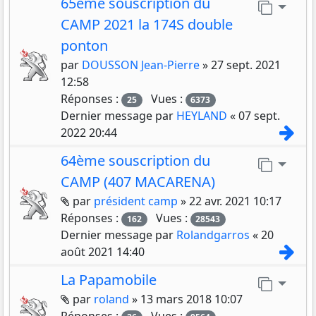
65ème souscription du
Aller 
CAMP 2021 la 174S double
ponton
par
DOUSSON Jean-Pierre
»
27 sept. 2021
12:58
Réponses :
Vues :
25
6373
Dernier message par
HEYLAND
«
07 sept.
Con
2022 20:44
64ème souscription du
Aller 
CAMP (407 MACARENA)
Pièces jointes
par
président camp
»
22 avr. 2021 10:17
Réponses :
Vues :
162
28543
Dernier message par
Rolandgarros
«
20
Con
août 2021 14:40
La Papamobile
Aller 
Pièces jointes
par
roland
»
13 mars 2018 10:07