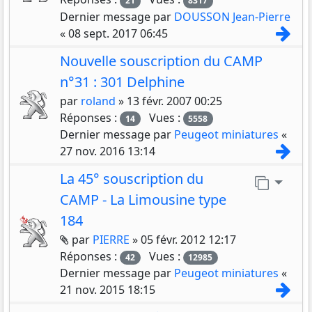
21
8317
Dernier message par
DOUSSON Jean-Pierre
Con
«
08 sept. 2017 06:45
Nouvelle souscription du CAMP
n°31 : 301 Delphine
par
roland
»
13 févr. 2007 00:25
Réponses :
Vues :
14
5558
Dernier message par
Peugeot miniatures
«
Con
27 nov. 2016 13:14
La 45° souscription du
Aller 
CAMP - La Limousine type
184
Pièces jointes
par
PIERRE
»
05 févr. 2012 12:17
Réponses :
Vues :
42
12985
Dernier message par
Peugeot miniatures
«
Con
21 nov. 2015 18:15