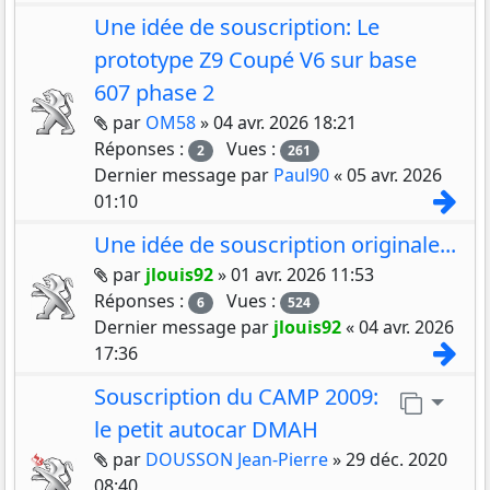
Une idée de souscription: Le
prototype Z9 Coupé V6 sur base
607 phase 2
Pièces jointes
par
OM58
»
04 avr. 2026 18:21
Réponses :
Vues :
2
261
Dernier message par
Paul90
«
05 avr. 2026
Con
01:10
Une idée de souscription originale...
Pièces jointes
par
jlouis92
»
01 avr. 2026 11:53
Réponses :
Vues :
6
524
Dernier message par
jlouis92
«
04 avr. 2026
Con
17:36
Souscription du CAMP 2009:
Aller 
le petit autocar DMAH
Pièces jointes
par
DOUSSON Jean-Pierre
»
29 déc. 2020
08:40