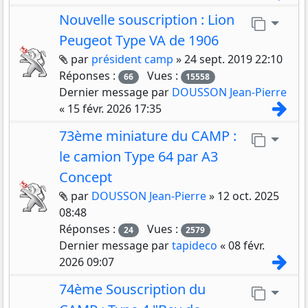
Nouvelle souscription : Lion
Aller 
Peugeot Type VA de 1906
Pièces jointes
par
président camp
»
24 sept. 2019 22:10
Réponses :
Vues :
66
15558
Dernier message par
DOUSSON Jean-Pierre
Con
«
15 févr. 2026 17:35
73ème miniature du CAMP :
Aller 
le camion Type 64 par A3
Concept
Pièces jointes
par
DOUSSON Jean-Pierre
»
12 oct. 2025
08:48
Réponses :
Vues :
24
2579
Dernier message par
tapideco
«
08 févr.
Con
2026 09:07
74ème Souscription du
Aller 