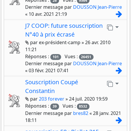
Réponses :
Vues :
26
9564
Dernier message par
DOUSSON Jean-Pierre
Con
«
10 avr. 2021 21:19
J7 COOP: future souscription
Aller 
N°40 à prix écrasé
Pièces jointes
par
ex-président-camp
»
26 avr. 2010
11:21
Réponses :
Vues :
101
26451
Dernier message par
DOUSSON Jean-Pierre
Con
«
03 févr. 2021 07:41
Souscription Coupé
Aller 
Constantin
Pièces jointes
par
203 forever
»
24 juil. 2020 19:59
Réponses :
Vues :
39
8532
Dernier message par
bres82
«
28 janv. 2021
Con
18:11