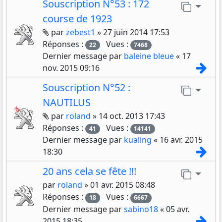
Souscription N°53 : 172
Aller 
course de 1923
Pièces jointes
par
zebest1
»
27 juin 2014 17:53
Réponses :
Vues :
22
7468
Dernier message par
baleine bleue
«
17
Con
nov. 2015 09:16
Souscription N°52 :
Aller 
NAUTILUS
Pièces jointes
par
roland
»
14 oct. 2013 17:43
Réponses :
Vues :
41
14141
Dernier message par
kualing
«
16 avr. 2015
Con
18:30
20 ans cela se fête !!!
Aller 
par
roland
»
01 avr. 2015 08:48
Réponses :
Vues :
18
6667
Dernier message par
sabino18
«
05 avr.
Con
2015 18:35