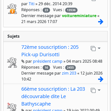
par
Titi
»
29 déc. 2014 20:39
Réponses :
Vues :
23
13536
Dernier message par
voitureminiature
«
Con
21 mars 2026 17:07
Sujets
72ème souscription : 205
Aller 
Pick-up Durisotti
Pièces jointes
par
président camp
»
04 mars 2025 08:48
Réponses :
Vues :
16
2455
Dernier message par
zim 203
«
12 juin 2026
Con
10:42
66ème souscription : La 203
Aller 
découvrable dite Le
Bathyscaphe
Pièces jointes
par
président camp
»
19 juin 2022 00:49