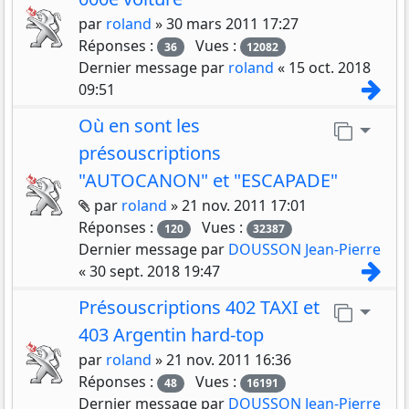
par
roland
»
30 mars 2011 17:27
Réponses :
Vues :
36
12082
Dernier message par
roland
«
15 oct. 2018
Con
09:51
Où en sont les
Aller 
présouscriptions
"AUTOCANON" et "ESCAPADE"
Pièces jointes
par
roland
»
21 nov. 2011 17:01
Réponses :
Vues :
120
32387
Dernier message par
DOUSSON Jean-Pierre
Con
«
30 sept. 2018 19:47
Présouscriptions 402 TAXI et
Aller 
403 Argentin hard-top
par
roland
»
21 nov. 2011 16:36
Réponses :
Vues :
48
16191
Dernier message par
DOUSSON Jean-Pierre