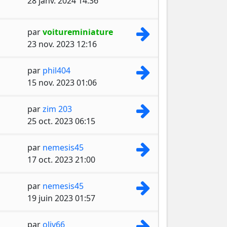
28 janv. 2024 14:36
Consulter le dernie
par
voitureminiature
23 nov. 2023 12:16
Consulter le dernie
par
phil404
15 nov. 2023 01:06
Consulter le dernie
par
zim 203
25 oct. 2023 06:15
Consulter le dernie
par
nemesis45
17 oct. 2023 21:00
Consulter le dernie
par
nemesis45
19 juin 2023 01:57
Consulter le dernie
par
oliv66