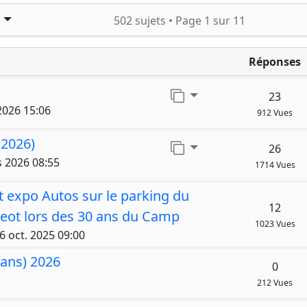
Rechercher
502 sujets •
Page
1
sur
11
Réponses
Aller sur la page
23
 2026 15:06
912 Vues
 2026)
Aller sur la page
26
 2026 08:55
1714 Vues
t expo Autos sur le parking du
12
eot lors des 30 ans du Camp
1023 Vues
6 oct. 2025 09:00
Mans) 2026
0
212 Vues