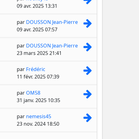
09 avr. 2025 13:31
Consulter le dernie
par
DOUSSON Jean-Pierre
09 avr. 2025 07:57
Consulter le dernie
par
DOUSSON Jean-Pierre
23 mars 2025 21:41
Consulter le dernie
par
Frédéric
11 févr. 2025 07:39
Consulter le dernie
par
OM58
31 janv. 2025 10:35
Consulter le dernie
par
nemesis45
23 nov. 2024 18:50