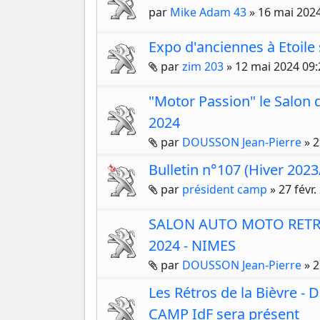
par
Mike Adam 43
»
16 mai 2024
Expo d'anciennes à Etoile
Pièces jointes
par
zim 203
»
12 mai 2024 09:
"Motor Passion" le Salon
2024
Pièces jointes
par
DOUSSON Jean-Pierre
»
2
Bulletin n°107 (Hiver 2023
Pièces jointes
par
président camp
»
27 févr.
SALON AUTO MOTO RETRO 
2024 - NIMES
Pièces jointes
par
DOUSSON Jean-Pierre
»
2
Les Rétros de la Bièvre - 
CAMP IdF sera présent