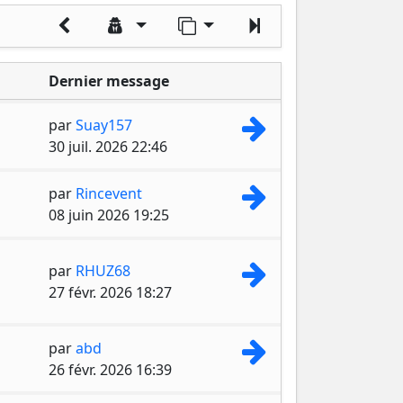
Aller sur la page
Suivant
Dernier message
Consulter le dernie
par
Suay157
30 juil. 2026 22:46
Consulter le dernie
par
Rincevent
08 juin 2026 19:25
Consulter le dernie
par
RHUZ68
27 févr. 2026 18:27
Consulter le dernie
par
abd
26 févr. 2026 16:39