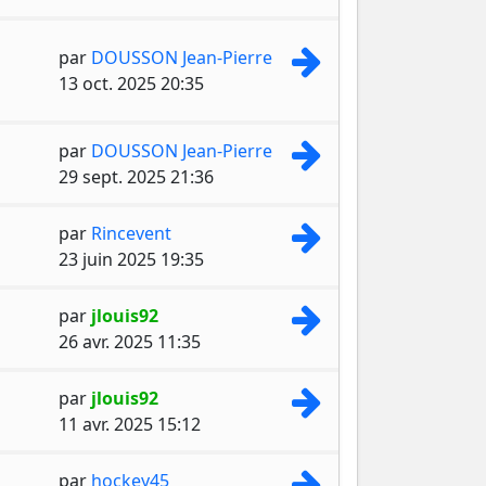
Consulter le dernie
par
DOUSSON Jean-Pierre
13 oct. 2025 20:35
Consulter le dernie
par
DOUSSON Jean-Pierre
29 sept. 2025 21:36
Consulter le dernie
par
Rincevent
23 juin 2025 19:35
Consulter le dernie
par
jlouis92
26 avr. 2025 11:35
Consulter le dernie
par
jlouis92
11 avr. 2025 15:12
Consulter le dernie
par
hockey45