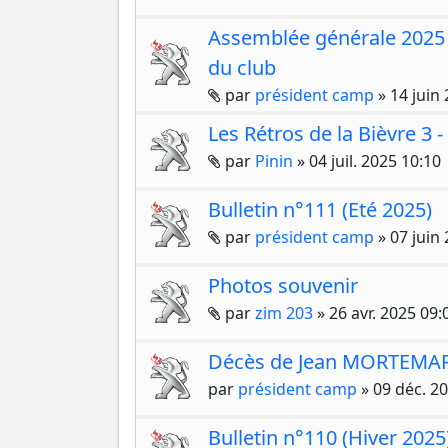
Assemblée générale 2025 
du club
Pièces jointes
par
président camp
»
14 juin
Les Rétros de la Bièvre 3
Pièces jointes
par
Pinin
»
04 juil. 2025 10:10
Bulletin n°111 (Eté 2025)
Pièces jointes
par
président camp
»
07 juin
Photos souvenir
Pièces jointes
par
zim 203
»
26 avr. 2025 09:
Décès de Jean MORTEMA
par
président camp
»
09 déc. 2
Bulletin n°110 (Hiver 2025