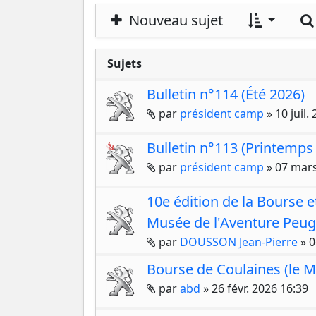
Nouveau sujet
Sujets
Bulletin n°114 (Été 2026)
Pièces jointes
par
président camp
»
10 juil.
Bulletin n°113 (Printemps
Pièces jointes
par
président camp
»
07 mars
10e édition de la Bourse e
Musée de l'Aventure Peug
Pièces jointes
par
DOUSSON Jean-Pierre
»
0
Bourse de Coulaines (le 
Pièces jointes
par
abd
»
26 févr. 2026 16:39