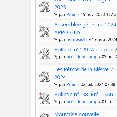
2023
Pièces jointes
par
Pinin
»
19 nov. 2023 17:13
Assemblée générale 2024
APPOIGNY
Pièces jointes
par
nemesis45
»
19 août 2024
Bulletin n°109 (Automne 
Pièces jointes
par
président camp
»
03 oct.
Les Rétros de la Bièvre 2
2024
Pièces jointes
par
Pinin
»
02 juil. 2024 07:38
Bulletin n°108 (Été 2024)
Pièces jointes
par
président camp
»
01 juil.
Mauvaise nouvelle