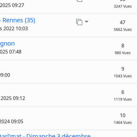
 2025 09:27
3247 Vues
- Rennes (35)
Aller sur la page
47
s 2022 10:03
5662 Vues
ignon
8
025 07:48
980 Vues
9
09:00
1043 Vues
6
. 2025 09:12
1119 Vues
10
 2024 09:05
1464 Vues
Darl'mat - Dimanche 3 décembre