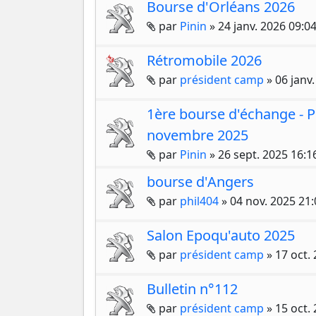
Bourse d'Orléans 2026
Pièces jointes
par
Pinin
»
24 janv. 2026 09:0
Rétromobile 2026
Pièces jointes
par
président camp
»
06 janv
1ère bourse d'échange - P
novembre 2025
Pièces jointes
par
Pinin
»
26 sept. 2025 16:1
bourse d'Angers
Pièces jointes
par
phil404
»
04 nov. 2025 21:
Salon Epoqu'auto 2025
Pièces jointes
par
président camp
»
17 oct.
Bulletin n°112
Pièces jointes
par
président camp
»
15 oct.