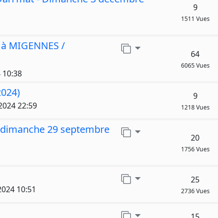
9
1511 Vues
 à MIGENNES /
Aller sur la page
64
6065 Vues
 10:38
2024)
9
 2024 22:59
1218 Vues
 - dimanche 29 septembre
Aller sur la page
20
1756 Vues
Aller sur la page
25
 2024 10:51
2736 Vues
Aller sur la page
15