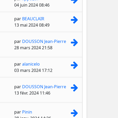
04 juin 2024 08:46
Consulter le dernie
par
BEAUCLAIR
13 mai 2024 08:49
Consulter le dernie
par
DOUSSON Jean-Pierre
28 mars 2024 21:58
Consulter le dernie
par
alanicelo
03 mars 2024 17:12
Consulter le dernie
par
DOUSSON Jean-Pierre
13 févr. 2024 11:46
Consulter le dernie
par
Pinin