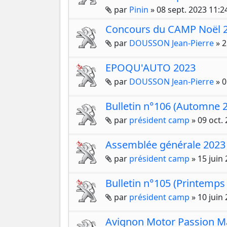
Pièces jointes
par
Pinin
»
08 sept. 2023 11:2
Concours du CAMP Noël 
Pièces jointes
par
DOUSSON Jean-Pierre
»
2
EPOQU'AUTO 2023
Pièces jointes
par
DOUSSON Jean-Pierre
»
0
Bulletin n°106 (Automne 
Pièces jointes
par
président camp
»
09 oct.
Assemblée générale 2023
Pièces jointes
par
président camp
»
15 juin
Bulletin n°105 (Printemps
Pièces jointes
par
président camp
»
10 juin
Avignon Motor Passion M