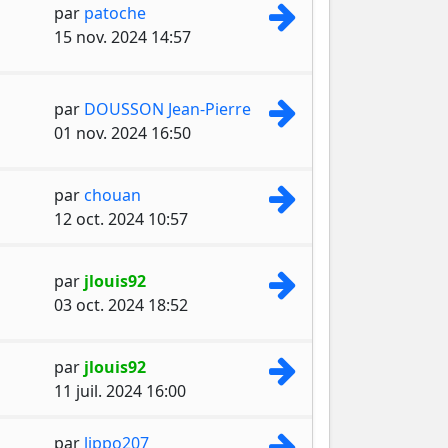
Consulter le dernie
par
patoche
15 nov. 2024 14:57
Consulter le dernie
par
DOUSSON Jean-Pierre
01 nov. 2024 16:50
Consulter le dernie
par
chouan
12 oct. 2024 10:57
Consulter le dernie
par
jlouis92
03 oct. 2024 18:52
Consulter le dernie
par
jlouis92
11 juil. 2024 16:00
Consulter le dernie
par
lippo207