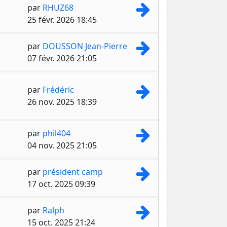
Consulter le dernie
par
RHUZ68
25 févr. 2026 18:45
Consulter le dernie
par
DOUSSON Jean-Pierre
07 févr. 2026 21:05
Consulter le dernie
par
Frédéric
26 nov. 2025 18:39
Consulter le dernie
par
phil404
04 nov. 2025 21:05
Consulter le dernie
par
président camp
17 oct. 2025 09:39
Consulter le dernie
par
Ralph
15 oct. 2025 21:24