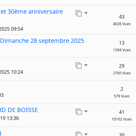
et 30ème anniversaire
Aller sur la page
43
4026 Vues
 2025 09:54
 - Dimanche 28 septembre 2025
13
1394 Vues
Aller sur la page
29
 2025 10:24
2760 Vues
2
03
579 Vues
RD DE BOISSE
Aller sur la page
41
019 13:36
10102 Vues
)
Aller sur la page
30