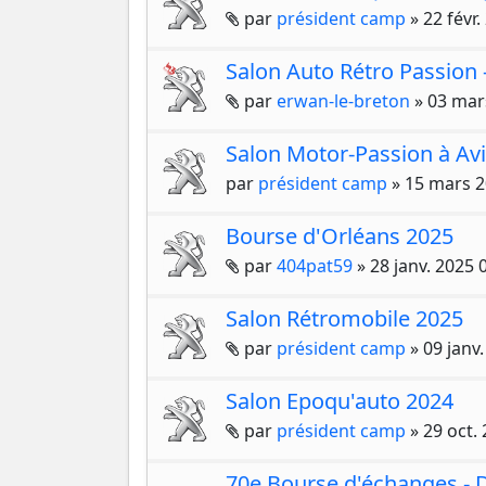
Pièces jointes
par
président camp
»
22 févr.
Salon Auto Rétro Passion 
Pièces jointes
par
erwan-le-breton
»
03 mar
Salon Motor-Passion à Av
par
président camp
»
15 mars 2
Bourse d'Orléans 2025
Pièces jointes
par
404pat59
»
28 janv. 2025 
Salon Rétromobile 2025
Pièces jointes
par
président camp
»
09 janv
Salon Epoqu'auto 2024
Pièces jointes
par
président camp
»
29 oct.
70e Bourse d'échanges - 