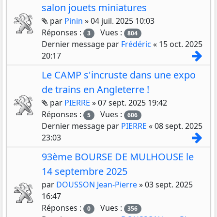
salon jouets miniatures
Pièces jointes
par
Pinin
»
04 juil. 2025 10:03
Réponses :
Vues :
3
804
Dernier message par
Frédéric
«
15 oct. 2025
Con
20:17
Le CAMP s'incruste dans une expo
de trains en Angleterre !
Pièces jointes
par
PIERRE
»
07 sept. 2025 19:42
Réponses :
Vues :
5
606
Dernier message par
PIERRE
«
08 sept. 2025
Con
23:03
93ème BOURSE DE MULHOUSE le
14 septembre 2025
par
DOUSSON Jean-Pierre
»
03 sept. 2025
16:47
Réponses :
Vues :
0
356