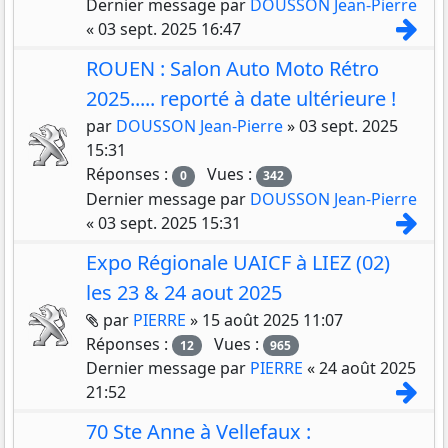
Dernier message par
DOUSSON Jean-Pierre
Con
«
03 sept. 2025 16:47
ROUEN : Salon Auto Moto Rétro
2025..... reporté à date ultérieure !
par
DOUSSON Jean-Pierre
»
03 sept. 2025
15:31
Réponses :
Vues :
0
342
Dernier message par
DOUSSON Jean-Pierre
Con
«
03 sept. 2025 15:31
Expo Régionale UAICF à LIEZ (02)
les 23 & 24 aout 2025
Pièces jointes
par
PIERRE
»
15 août 2025 11:07
Réponses :
Vues :
12
965
Dernier message par
PIERRE
«
24 août 2025
Con
21:52
70 Ste Anne à Vellefaux :