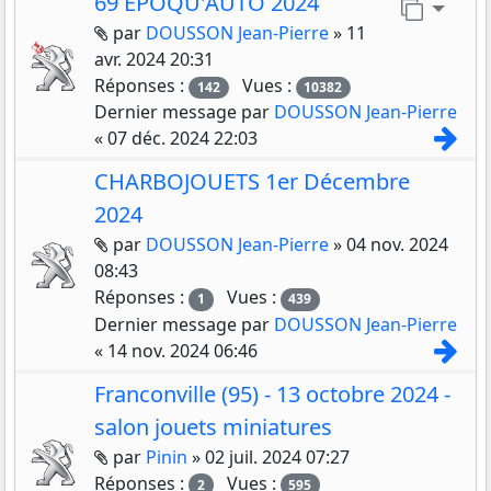
69 EPOQU'AUTO 2024
Aller 
Pièces jointes
par
DOUSSON Jean-Pierre
»
11
avr. 2024 20:31
Réponses :
Vues :
142
10382
Dernier message par
DOUSSON Jean-Pierre
Con
«
07 déc. 2024 22:03
CHARBOJOUETS 1er Décembre
2024
Pièces jointes
par
DOUSSON Jean-Pierre
»
04 nov. 2024
08:43
Réponses :
Vues :
1
439
Dernier message par
DOUSSON Jean-Pierre
Con
«
14 nov. 2024 06:46
Franconville (95) - 13 octobre 2024 -
salon jouets miniatures
Pièces jointes
par
Pinin
»
02 juil. 2024 07:27
Réponses :
Vues :
2
595