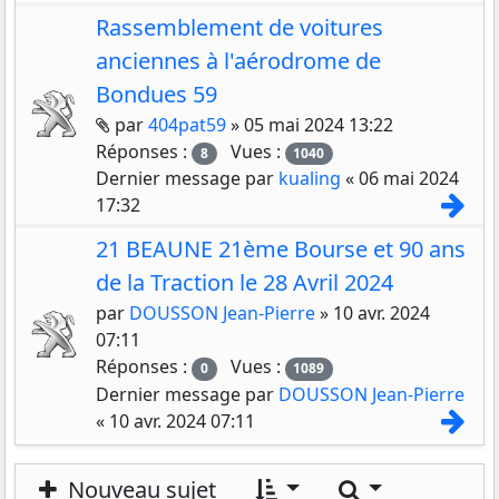
Rassemblement de voitures
anciennes à l'aérodrome de
Bondues 59
Pièces jointes
par
404pat59
»
05 mai 2024 13:22
Réponses :
Vues :
8
1040
Dernier message par
kualing
«
06 mai 2024
Con
17:32
21 BEAUNE 21ème Bourse et 90 ans
de la Traction le 28 Avril 2024
par
DOUSSON Jean-Pierre
»
10 avr. 2024
07:11
Réponses :
Vues :
0
1089
Dernier message par
DOUSSON Jean-Pierre
Con
«
10 avr. 2024 07:11
Rechercher
Nouveau sujet