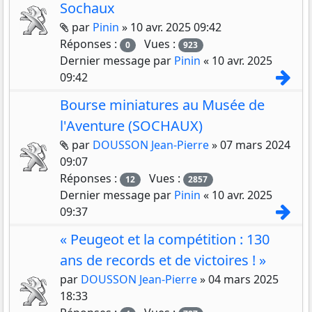
Sochaux
Pièces jointes
par
Pinin
»
10 avr. 2025 09:42
Réponses :
Vues :
0
923
Dernier message par
Pinin
«
10 avr. 2025
Con
09:42
Bourse miniatures au Musée de
l'Aventure (SOCHAUX)
Pièces jointes
par
DOUSSON Jean-Pierre
»
07 mars 2024
09:07
Réponses :
Vues :
12
2857
Dernier message par
Pinin
«
10 avr. 2025
Con
09:37
« Peugeot et la compétition : 130
ans de records et de victoires ! »
par
DOUSSON Jean-Pierre
»
04 mars 2025
18:33