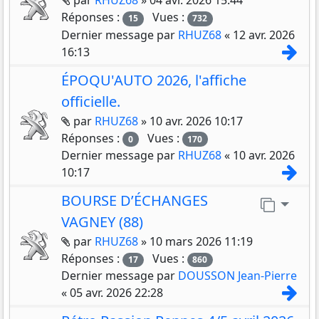
par
RHUZ68
»
04 avr. 2026 15:44
Réponses :
Vues :
15
732
Dernier message par
RHUZ68
«
12 avr. 2026
Con
16:13
ÉPOQU'AUTO 2026, l'affiche
officielle.
Pièces jointes
par
RHUZ68
»
10 avr. 2026 10:17
Réponses :
Vues :
0
170
Dernier message par
RHUZ68
«
10 avr. 2026
Con
10:17
BOURSE D’ÉCHANGES
Aller 
VAGNEY (88)
Pièces jointes
par
RHUZ68
»
10 mars 2026 11:19
Réponses :
Vues :
17
860
Dernier message par
DOUSSON Jean-Pierre
Con
«
05 avr. 2026 22:28