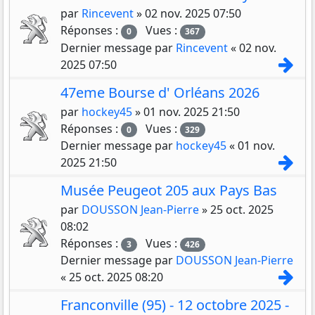
par
Rincevent
»
02 nov. 2025 07:50
Réponses :
Vues :
0
367
Dernier message par
Rincevent
«
02 nov.
Con
2025 07:50
47eme Bourse d' Orléans 2026
par
hockey45
»
01 nov. 2025 21:50
Réponses :
Vues :
0
329
Dernier message par
hockey45
«
01 nov.
Con
2025 21:50
Musée Peugeot 205 aux Pays Bas
par
DOUSSON Jean-Pierre
»
25 oct. 2025
08:02
Réponses :
Vues :
3
426
Dernier message par
DOUSSON Jean-Pierre
Con
«
25 oct. 2025 08:20
Franconville (95) - 12 octobre 2025 -