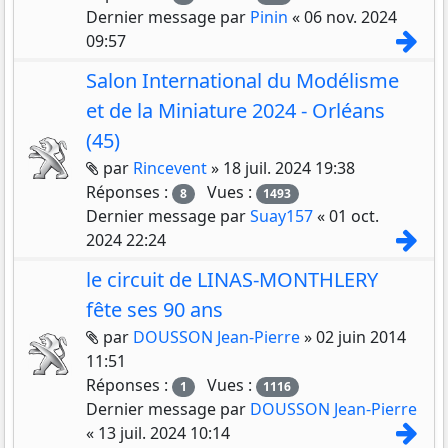
Dernier message par
Pinin
«
06 nov. 2024
Con
09:57
Salon International du Modélisme
et de la Miniature 2024 - Orléans
(45)
Pièces jointes
par
Rincevent
»
18 juil. 2024 19:38
Réponses :
Vues :
8
1493
Dernier message par
Suay157
«
01 oct.
Con
2024 22:24
le circuit de LINAS-MONTHLERY
fête ses 90 ans
Pièces jointes
par
DOUSSON Jean-Pierre
»
02 juin 2014
11:51
Réponses :
Vues :
1
1116
Dernier message par
DOUSSON Jean-Pierre
Con
«
13 juil. 2024 10:14