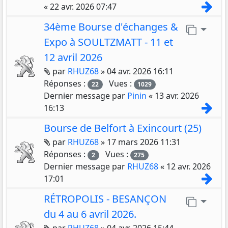
Con
«
22 avr. 2026 07:47
34ème Bourse d'échanges &
Aller 
Expo à SOULTZMATT - 11 et
12 avril 2026
Pièces jointes
par
RHUZ68
»
04 avr. 2026 16:11
Réponses :
Vues :
22
1029
Dernier message par
Pinin
«
13 avr. 2026
Con
16:13
Bourse de Belfort à Exincourt (25)
Pièces jointes
par
RHUZ68
»
17 mars 2026 11:31
Réponses :
Vues :
2
275
Dernier message par
RHUZ68
«
12 avr. 2026
Con
17:01
RÉTROPOLIS - BESANÇON
Aller 
du 4 au 6 avril 2026.
Pièces jointes