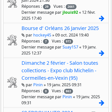
juin 2024 21:56
Réponses :
Vues :
29
2661
Dernier message par
jlouis92
«
12 févr.
Con
2025 17:40
Bourse d' Orléans 26 Janvier 2025
Pièces jointes
par
hockey45
»
09 oct. 2024 19:40
Réponses :
Vues :
7
973
Dernier message par
Suay157
«
19 janv.
Con
2025 12:37
Dimanche 2 février - Salon toutes
collections - Expo club Michelin -
Cormeilles-en-Vexin (95)
Pièces jointes
par
Pinin
»
19 janv. 2025 09:31
Réponses :
Vues :
0
863
Dernier message par
Pinin
«
19 janv. 2025
Con
09:31