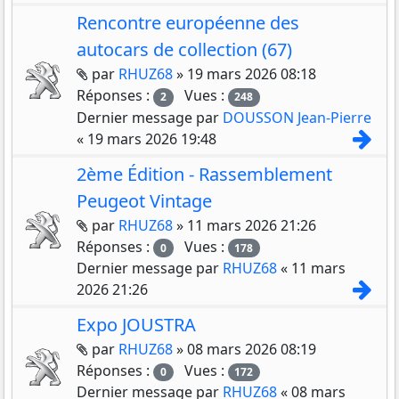
Rencontre européenne des
autocars de collection (67)
Pièces jointes
par
RHUZ68
»
19 mars 2026 08:18
Réponses :
Vues :
2
248
Dernier message par
DOUSSON Jean-Pierre
Con
«
19 mars 2026 19:48
2ème Édition - Rassemblement
Peugeot Vintage
Pièces jointes
par
RHUZ68
»
11 mars 2026 21:26
Réponses :
Vues :
0
178
Dernier message par
RHUZ68
«
11 mars
Con
2026 21:26
Expo JOUSTRA
Pièces jointes
par
RHUZ68
»
08 mars 2026 08:19
Réponses :
Vues :
0
172
Dernier message par
RHUZ68
«
08 mars