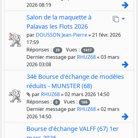
Con
2026 08:19
Salon de la maquette à
Aller 
Palavas les Flots 2026
par
DOUSSON Jean-Pierre
»
21 févr. 2026
17:59
Réponses :
Vues :
29
1417
Dernier message par
RHUZ68
«
03 mars
Con
2026 03:08
34è Bourse d'échange de modèles
réduits - MUNSTER (68)
Pièces jointes
par
RHUZ68
»
02 mars 2026 14:50
Réponses :
Vues :
0
166
Dernier message par
RHUZ68
«
02 mars
Con
2026 14:50
Bourse d'échange VALFF (67) 1er
mars 2026