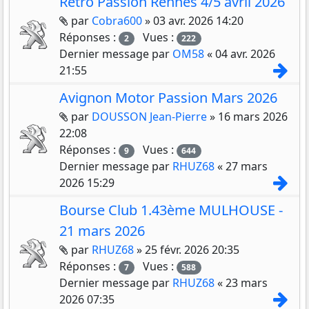
Rétro Passion Rennes 4/5 avril 2026
Pièces jointes
par
Cobra600
»
03 avr. 2026 14:20
Réponses :
Vues :
2
222
Dernier message par
OM58
«
04 avr. 2026
Con
21:55
Avignon Motor Passion Mars 2026
Pièces jointes
par
DOUSSON Jean-Pierre
»
16 mars 2026
22:08
Réponses :
Vues :
9
644
Dernier message par
RHUZ68
«
27 mars
Con
2026 15:29
Bourse Club 1.43ème MULHOUSE -
21 mars 2026
Pièces jointes
par
RHUZ68
»
25 févr. 2026 20:35
Réponses :
Vues :
7
588
Dernier message par
RHUZ68
«
23 mars
Con
2026 07:35