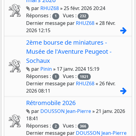
Pièces jointes
par
RHUZ68
»
25 févr. 2026 20:24
Réponses :
Vues :
1
232
Dernier message par
RHUZ68
«
28 févr.
Con
2026 12:15
2ème bourse de miniatures -
Musée de l'Aventure Peugeot -
Sochaux
Pièces jointes
par
Pinin
»
17 janv. 2024 15:19
Réponses :
Vues :
1
1921
Dernier message par
RHUZ68
«
26 févr.
Con
2026 08:11
Rétromobile 2026
Pièces jointes
par
DOUSSON Jean-Pierre
»
21 janv. 2026
18:41
Réponses :
Vues :
2
366
Dernier message par
DOUSSON Jean-Pierre