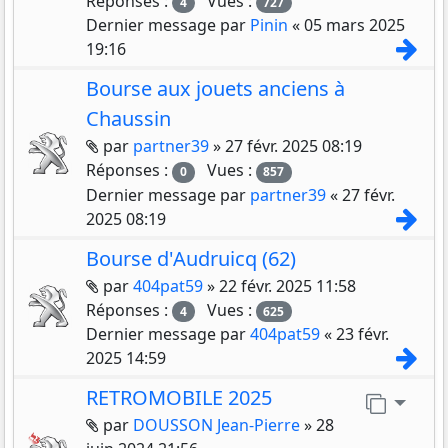
Réponses :
Vues :
4
727
Dernier message par
Pinin
«
05 mars 2025
Con
19:16
Bourse aux jouets anciens à
Chaussin
Pièces jointes
par
partner39
»
27 févr. 2025 08:19
Réponses :
Vues :
0
857
Dernier message par
partner39
«
27 févr.
Con
2025 08:19
Bourse d'Audruicq (62)
Pièces jointes
par
404pat59
»
22 févr. 2025 11:58
Réponses :
Vues :
4
625
Dernier message par
404pat59
«
23 févr.
Con
2025 14:59
RETROMOBILE 2025
Aller 
Pièces jointes
par
DOUSSON Jean-Pierre
»
28