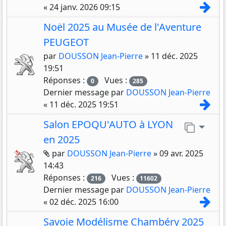
Con
«
24 janv. 2026 09:15
Noël 2025 au Musée de l'Aventure
PEUGEOT
par
DOUSSON Jean-Pierre
»
11 déc. 2025
19:51
Réponses :
Vues :
0
285
Dernier message par
DOUSSON Jean-Pierre
Con
«
11 déc. 2025 19:51
Salon EPOQU'AUTO à LYON
Aller 
en 2025
Pièces jointes
par
DOUSSON Jean-Pierre
»
09 avr. 2025
14:43
Réponses :
Vues :
216
11602
Dernier message par
DOUSSON Jean-Pierre
Con
«
02 déc. 2025 16:00
Savoie Modélisme Chambéry 2025