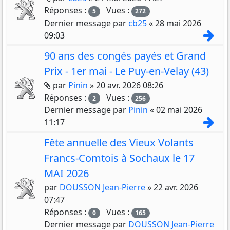
Réponses :
Vues :
5
272
Dernier message par
cb25
«
28 mai 2026
Con
09:03
90 ans des congés payés et Grand
Prix - 1er mai - Le Puy-en-Velay (43)
Pièces jointes
par
Pinin
»
20 avr. 2026 08:26
Réponses :
Vues :
2
256
Dernier message par
Pinin
«
02 mai 2026
Con
11:17
Fête annuelle des Vieux Volants
Francs-Comtois à Sochaux le 17
MAI 2026
par
DOUSSON Jean-Pierre
»
22 avr. 2026
07:47
Réponses :
Vues :
0
165
Dernier message par
DOUSSON Jean-Pierre