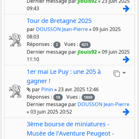
Dernier message par
jlouis92
«
23 juin 2025
Con
09:43
Tour de Bretagne 2025
par
DOUSSON Jean-Pierre
»
09 juin 2025
08:03
Réponses :
Vues :
2
421
Dernier message par
jlouis92
«
09 juin 2025
Con
11:10
1er mai Le Puy : une 205 à
Aller 
gagner !
Pièces jointes
par
Pinin
»
23 avr. 2025 12:46
Réponses :
Vues :
18
1869
Dernier message par
DOUSSON Jean-Pierre
Con
«
03 juin 2025 20:52
3ème bourse de miniatures -
Musée de l'Aventure Peugeot -