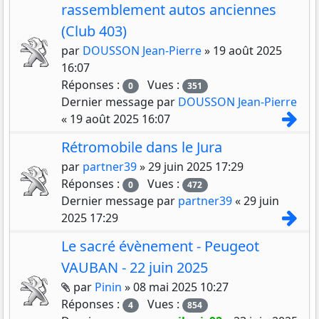
rassemblement autos anciennes
(Club 403)
par
DOUSSON Jean-Pierre
»
19 août 2025
16:07
Réponses :
Vues :
0
351
Dernier message par
DOUSSON Jean-Pierre
Con
«
19 août 2025 16:07
Rétromobile dans le Jura
par
partner39
»
29 juin 2025 17:29
Réponses :
Vues :
0
472
Dernier message par
partner39
«
29 juin
Con
2025 17:29
Le sacré évènement - Peugeot
VAUBAN - 22 juin 2025
Pièces jointes
par
Pinin
»
08 mai 2025 10:27
Réponses :
Vues :
4
854