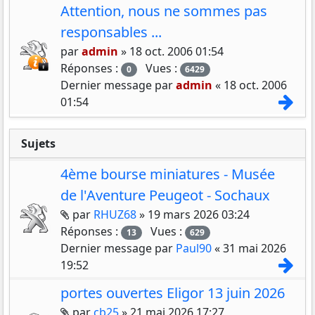
Attention, nous ne sommes pas
responsables ...
par
admin
»
18 oct. 2006 01:54
Réponses :
Vues :
0
6429
Dernier message par
admin
«
18 oct. 2006
Con
01:54
Sujets
4ème bourse miniatures - Musée
de l'Aventure Peugeot - Sochaux
Pièces jointes
par
RHUZ68
»
19 mars 2026 03:24
Réponses :
Vues :
13
629
Dernier message par
Paul90
«
31 mai 2026
Con
19:52
portes ouvertes Eligor 13 juin 2026
Pièces jointes
par
cb25
»
21 mai 2026 17:27