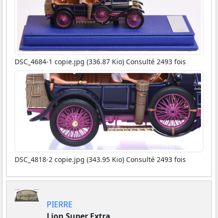
DSC_4684-1 copie.jpg (336.87 Kio) Consulté 2493 fois
DSC_4818-2 copie.jpg (343.95 Kio) Consulté 2493 fois
PIERRE
Lion Super Extra