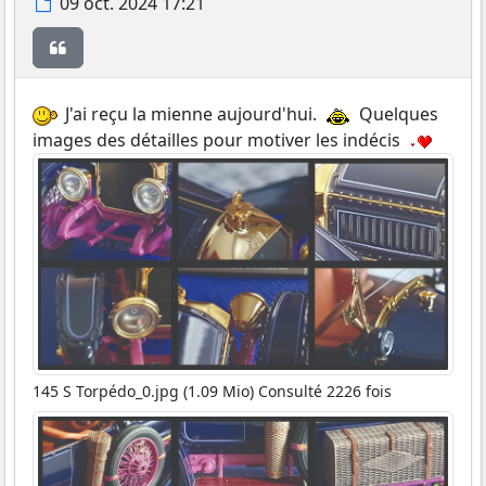
Message
09 oct. 2024 17:21
Citer
J'ai reçu la mienne aujourd'hui.
Quelques
images des détailles pour motiver les indécis
145 S Torpédo_0.jpg (1.09 Mio) Consulté 2226 fois