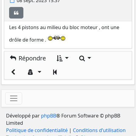
Message
08 sept. 2023 15:37
Citer
Les 4 pistons au milieu du bloc moteur , ont une
drôle de forme .
Rechercher
Répondre
Précédent
Développé par
phpBB
® Forum Software © phpBB
Limited
Politique de confidentialité
|
Conditions d’utilisation