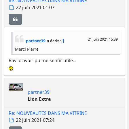
Re: NOUVEAUTES DANS MA VITRINE
Message
22 juin 2021 01:07
Citer
21 juin 2021 15:39
partner39
a écrit :
Merci Pierre
Ravi d'avoir pu me sentir utile...
partner39
Lion Extra
Re: NOUVEAUTES DANS MA VITRINE
Message
22 juin 2021 07:24