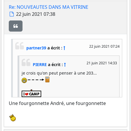
Re: NOUVEAUTES DANS MA VITRINE
Message
22 juin 2021 07:38
Citer
22 juin 2021 07:24
partner39
a écrit :
21 juin 2021 14:33
PIERRE
a écrit :
je crois qu'on peut penser à une 203...
Une fourgonnette André, une fourgonnette
Et je pensais a une fourgonnette ou une
commerciale