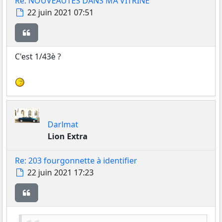
Re: NOUVEAUTES DANS MA VITRINE
Message
22 juin 2021 07:51
Citer
C'est 1/43è ?
Darlmat
Lion Extra
Re: 203 fourgonnette à identifier
Message
22 juin 2021 17:23
Citer