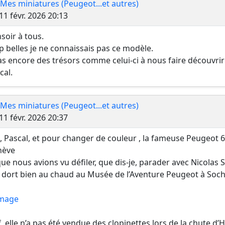
 Mes miniatures (Peugeot...et autres)
Message
11 févr. 2026 20:13
soir à tous.
p belles je ne connaissais pas ce modèle.
as encore des trésors comme celui-ci à nous faire découvrir
cal.
 Mes miniatures (Peugeot...et autres)
Message
11 févr. 2026 20:37
, Pascal, et pour changer de couleur , la fameuse Peugeot 
nève
que nous avions vu défiler, que dis-je, parader avec Nicolas 
e dort bien au chaud au Musée de l’Aventure Peugeot à Soc
, elle n’a pas été vendue des clopinettes lors de la chute d’He