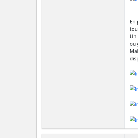
En 
tou
Un 
ou 
Mal
dis