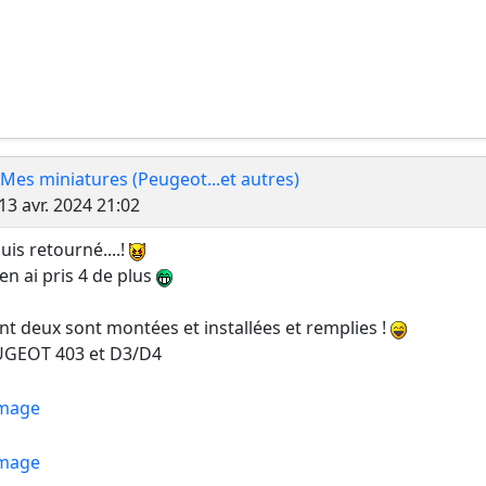
 Mes miniatures (Peugeot...et autres)
Message
13 avr. 2024 21:02
suis retourné....!
j'en ai pris 4 de plus
t deux sont montées et installées et remplies !
GEOT 403 et D3/D4