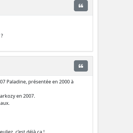
Citer
 ?
Citer
607 Paladine, présentée en 2000 à
Sarkozy en 2007.
haux.
uliez, c’est déjà ça !