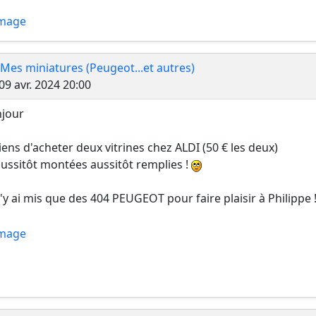
 Mes miniatures (Peugeot...et autres)
Message
09 avr. 2024 20:00
jour
viens d'acheter deux vitrines chez ALDI (50 € les deux)
aussitôt montées aussitôt remplies !
n'y ai mis que des 404 PEUGEOT pour faire plaisir à Philippe !