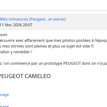
 Mes miniatures (Peugeot...et autres)
Message
11 févr. 2026 20:07
soir
découvre avec effarement que mes photos postées à l'époque
s mes vitrines sont pleines et plus ce sujet est vide !!!
falloir y remédier !
ez ! on commence par un prototype PEUGEOT dont on n'a pa
PEUGEOT CAMELEO