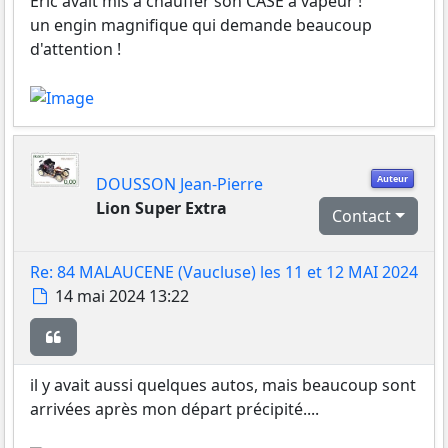
Eric avait mis à chauffer son CASE à vapeur !
un engin magnifique qui demande beaucoup
d'attention !
Auteur
DOUSSON Jean-Pierre
Lion Super Extra
Contact
Re: 84 MALAUCENE (Vaucluse) les 11 et 12 MAI 2024
Message
14 mai 2024 13:22
Citer
il y avait aussi quelques autos, mais beaucoup sont
arrivées après mon départ précipité....