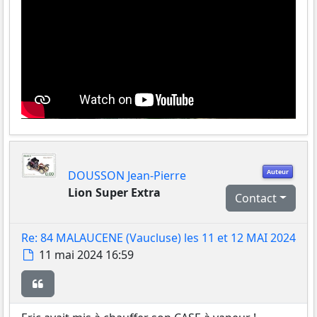
Auteur
DOUSSON Jean-Pierre
Lion Super Extra
Contact
Re: 84 MALAUCENE (Vaucluse) les 11 et 12 MAI 2024
Message
11 mai 2024 16:59
Citer