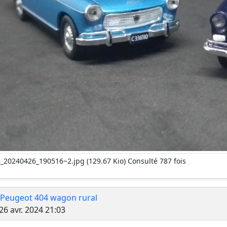
_20240426_190516~2.jpg (129.67 Kio) Consulté 787 fois
 Peugeot 404 wagon rural
Message
26 avr. 2024 21:03