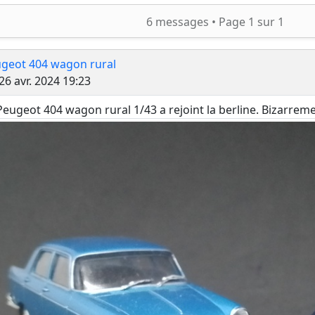
ercher
6 messages •
Page
1
sur
1
geot 404 wagon rural
Message
26 avr. 2024 19:23
Peugeot 404 wagon rural 1/43 a rejoint la berline. Bizarreme