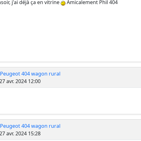
soir, j'ai déjà ça en vitrine
Amicalement Phil 404
 Peugeot 404 wagon rural
Message
27 avr. 2024 12:00
 Peugeot 404 wagon rural
Message
27 avr. 2024 15:28