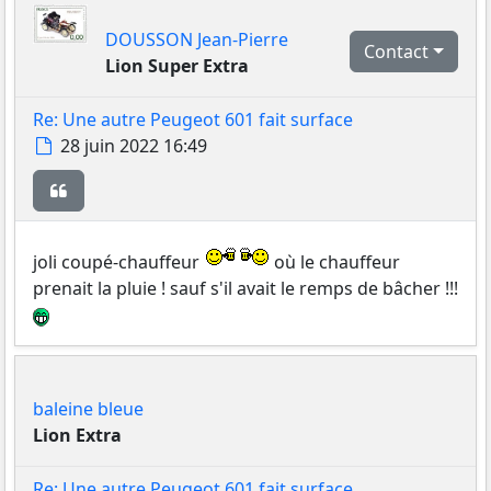
DOUSSON Jean-Pierre
Contact
Lion Super Extra
Re: Une autre Peugeot 601 fait surface
Message
28 juin 2022 16:49
Citer
joli coupé-chauffeur
où le chauffeur
prenait la pluie ! sauf s'il avait le remps de bâcher !!!
baleine bleue
Lion Extra
Re: Une autre Peugeot 601 fait surface