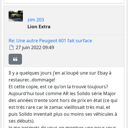
zim 203
Lion Extra
Re: Une autre Peugeot 601 fait surface
Message
27 juin 2022 09:49
Citer
Il y a quelques jours j'en ai loupé une sur Ebay à
restaurer...dommage!
Et cette copie, est ce qu'on la trouve toujours?
Aujourd'hui tout comme AR les Solido série Major
des années trente sont hors de prix en état (ce qui
est très rare car le zamac vieillissait très mal, et
puis Solido inventait plus ou moins ses véhicules à
ses débuts).
Je me permets de vous en montrer une pour vous