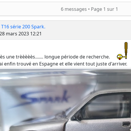
ercher
6 messages •
Page
1
sur
1
 T16 série 200 Spark.
Message
28 mars 2023 12:21
ès une trèèèèès....... longue période de recherche.
l'ai enfin trouvé en Espagne et elle vient tout juste d'arriver.