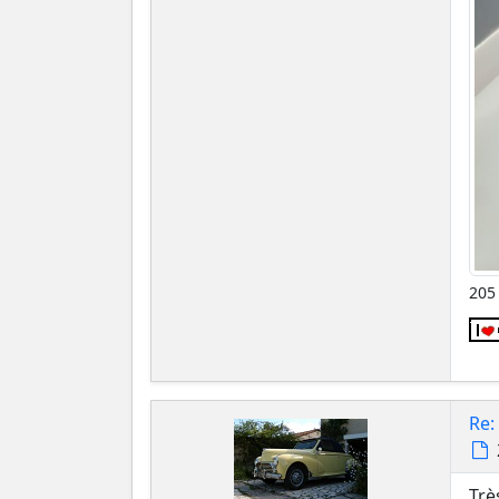
205 
Re:
Trè