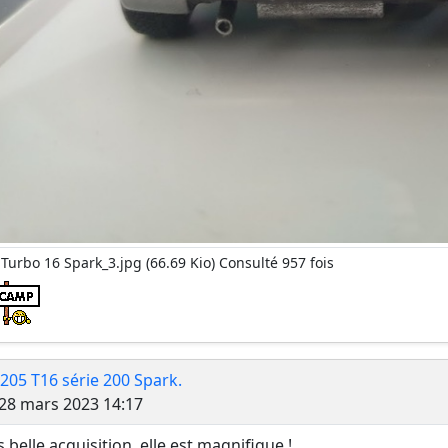
Turbo 16 Spark_3.jpg (66.69 Kio) Consulté 957 fois
 205 T16 série 200 Spark.
Message
28 mars 2023 14:17
s belle acquisition, elle est magnifique !