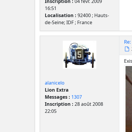
Inscription :
04 févr. 2009
16:51
Localisation :
92400 ; Hauts-
de-Seine; IDF ; France
Re:
Exi
alanicelo
Lion Extra
Messages :
1307
Inscription :
28 août 2008
22:05