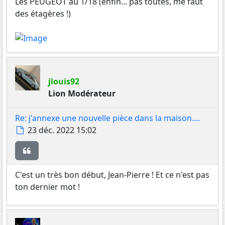
Les PEUGEOT au 1/18 (enfin... pas toutes, me faut
des étagères !)
jlouis92
Lion Modérateur
Re: j'annexe une nouvelle pièce dans la maison....
Message
23 déc. 2022 15:02
Citer
C'est un très bon début, Jean-Pierre ! Et ce n'est pas
ton dernier mot !