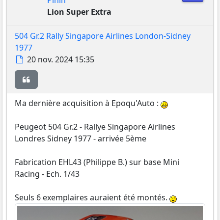
Pinin
Lion Super Extra
504 Gr.2 Rally Singapore Airlines London-Sidney
1977
Message
20 nov. 2024 15:35
Citer
Ma dernière acquisition à Epoqu'Auto :
Peugeot 504 Gr.2 - Rallye Singapore Airlines
Londres Sidney 1977 - arrivée 5ème
Fabrication EHL43 (Philippe B.) sur base Mini
Racing - Ech. 1/43
Seuls 6 exemplaires auraient été montés.