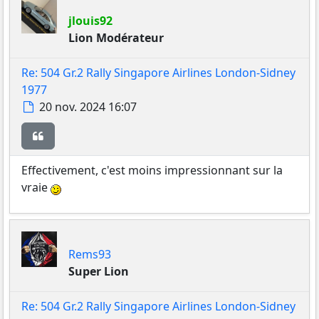
jlouis92
Lion Modérateur
Re: 504 Gr.2 Rally Singapore Airlines London-Sidney
1977
Message
20 nov. 2024 16:07
Citer
Effectivement, c'est moins impressionnant sur la
vraie
Rems93
Super Lion
Re: 504 Gr.2 Rally Singapore Airlines London-Sidney