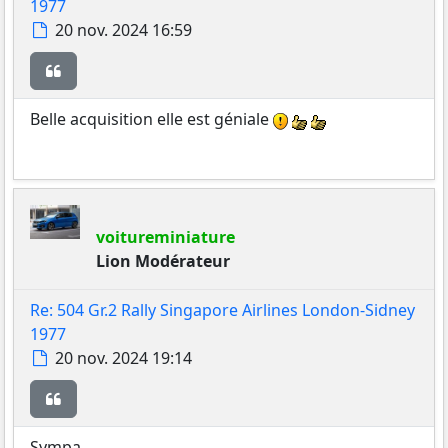
1977
Message
20 nov. 2024 16:59
Citer
Belle acquisition elle est géniale
voitureminiature
Lion Modérateur
Re: 504 Gr.2 Rally Singapore Airlines London-Sidney
1977
Message
20 nov. 2024 19:14
Citer
Sympa