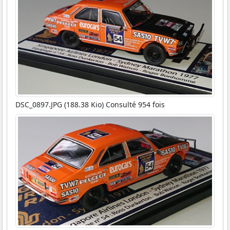
DSC_0897.JPG (188.38 Kio) Consulté 954 fois