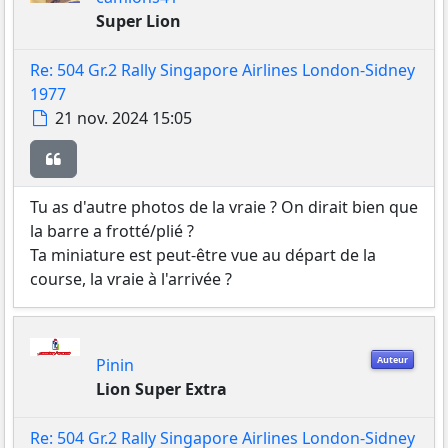
Super Lion
Re: 504 Gr.2 Rally Singapore Airlines London-Sidney
1977
Message
21 nov. 2024 15:05
Citer
Tu as d'autre photos de la vraie ? On dirait bien que
la barre a frotté/plié ?
Ta miniature est peut-être vue au départ de la
course, la vraie à l'arrivée ?
Auteur
Pinin
Lion Super Extra
Re: 504 Gr.2 Rally Singapore Airlines London-Sidney