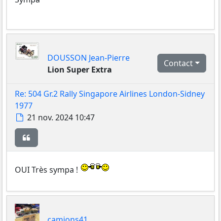
DOUSSON Jean-Pierre
Contact
Lion Super Extra
Re: 504 Gr.2 Rally Singapore Airlines London-Sidney
1977
Message
21 nov. 2024 10:47
Citer
OUI Très sympa !
camions41