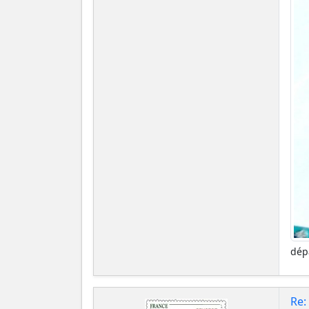
dép
Re: