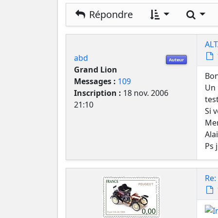
Rech
Répondre
ALT
abd
Auteur
Grand Lion
Bon
Messages :
109
Un 
Inscription :
18 nov. 2006
tes
21:10
Si 
Mer
Ala
Ps 
Re: