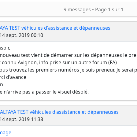
ercher
9 messages •
Page
1
sur
1
AYA TEST véhicules d'assistance et dépanneuses
Message
14 sept. 2019 00:10
soir,
nouveau test vient de démarrer sur les dépanneuses le pr
t connu Avignon, info prise sur un autre forum (FA)
vous trouvez les premiers numéros je suis preneur. Je serai 
ci d'avance
in
je n'arrive pas a passer le visuel désolé.
 ALTAYA TEST véhicules d'assistance et dépanneuses
Message
14 sept. 2019 11:38