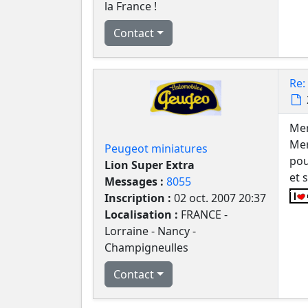
la France !
Contact
Re:
Mer
Mer
Peugeot miniatures
pou
Lion Super Extra
et 
Messages :
8055
Inscription :
02 oct. 2007 20:37
Localisation :
FRANCE -
Lorraine - Nancy -
Champigneulles
Contact