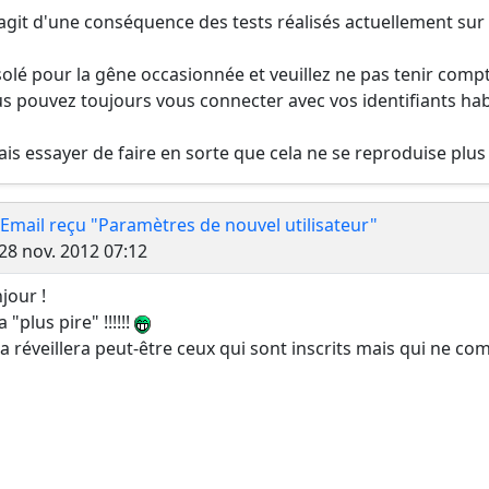
s'agit d'une conséquence des tests réalisés actuellement sur 
Identifiant : steevo
Mot de passe :
olé pour la gêne occasionnée et veuillez ne pas tenir compt
s pouvez toujours vous connecter avec vos identifiants hab
Veuillez ne pas répondre à ce message envoyé automatiquement po
vais essayer de faire en sorte que cela ne se reproduise plu
 Email reçu "Paramètres de nouvel utilisateur"
Message
28 nov. 2012 07:12
jour !
 a "plus pire" !!!!!!
ça réveillera peut-être ceux qui sont inscrits mais qui ne 