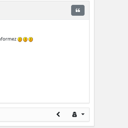
Citer
 informez