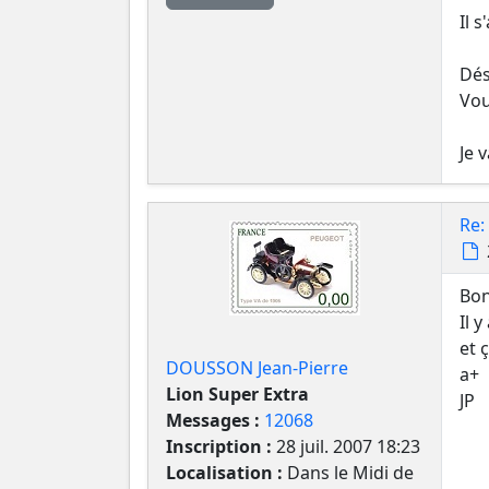
Il 
Dés
Vou
Je 
Re:
Bon
Il y
et 
DOUSSON Jean-Pierre
a+
Lion Super Extra
JP
Messages :
12068
Inscription :
28 juil. 2007 18:23
Localisation :
Dans le Midi de