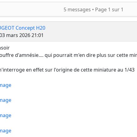
ercher
5 messages •
Page
1
sur
1
UGEOT Concept H20
Message
03 mars 2026 21:01
soir
souffre d'amnésie.... qui pourrait m'en dire plus sur cette min
m'interroge en effet sur l'origine de cette miniature au 1/43