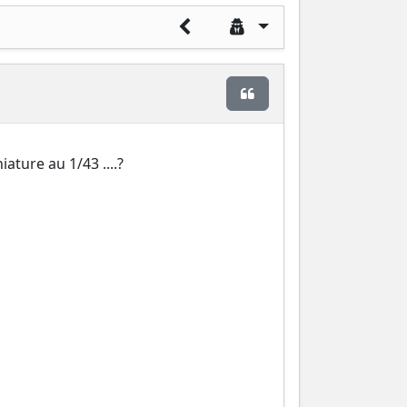
Citer
iature au 1/43 ....?