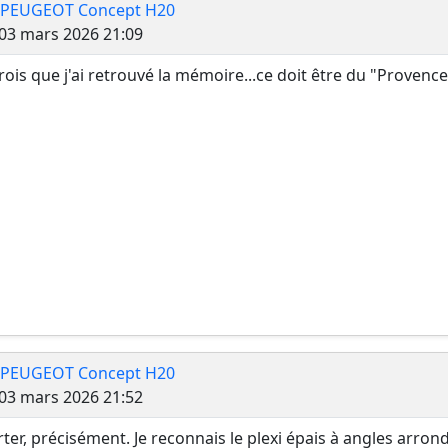
 PEUGEOT Concept H20
Message
03 mars 2026 21:09
crois que j'ai retrouvé la mémoire...ce doit être du "Proven
 PEUGEOT Concept H20
Message
03 mars 2026 21:52
rter, précisément. Je reconnais le plexi épais à angles arro