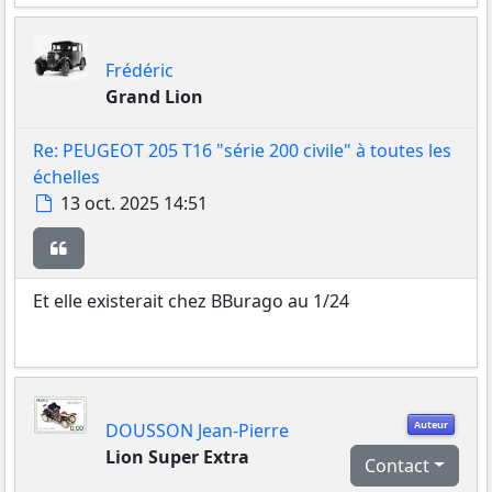
Frédéric
Grand Lion
Re: PEUGEOT 205 T16 "série 200 civile" à toutes les
échelles
Message
13 oct. 2025 14:51
Citer
Et elle existerait chez BBurago au 1/24
Auteur
DOUSSON Jean-Pierre
Lion Super Extra
Contact