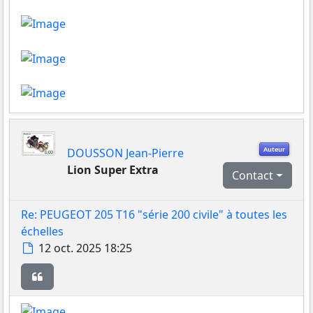
Auteur
DOUSSON Jean-Pierre
Lion Super Extra
Contact
Re: PEUGEOT 205 T16 "série 200 civile" à toutes les
échelles
Message
12 oct. 2025 18:25
Citer