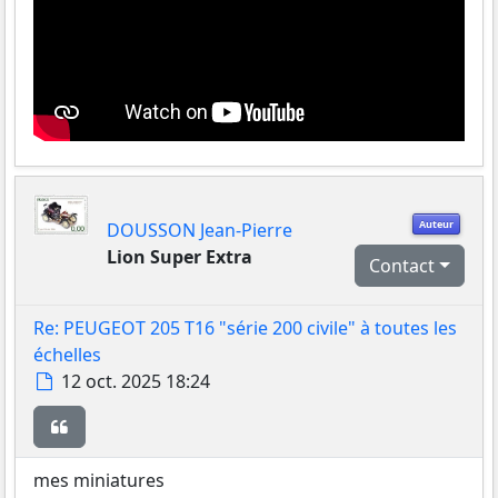
Auteur
DOUSSON Jean-Pierre
Lion Super Extra
Contact
Re: PEUGEOT 205 T16 "série 200 civile" à toutes les
échelles
Message
12 oct. 2025 18:24
Citer
mes miniatures