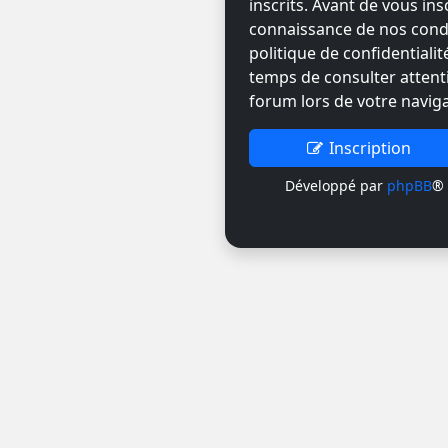
inscrits. Avant de vous ins
connaissance de nos condit
politique de confidentiali
temps de consulter attent
forum lors de votre naviga
Inscription
Développé par
phpBB
® 