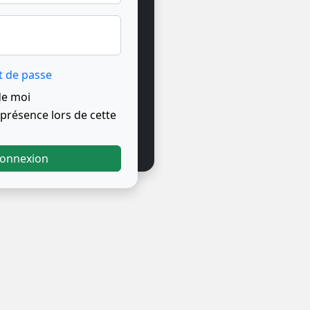
t de passe
de moi
résence lors de cette
onnexion