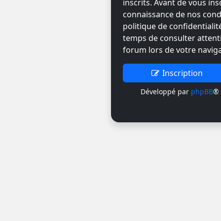
inscrits. Avant de vous ins
connaissance de nos condit
politique de confidentiali
temps de consulter attent
forum lors de votre naviga
Inscription
Développé par
phpBB
® 