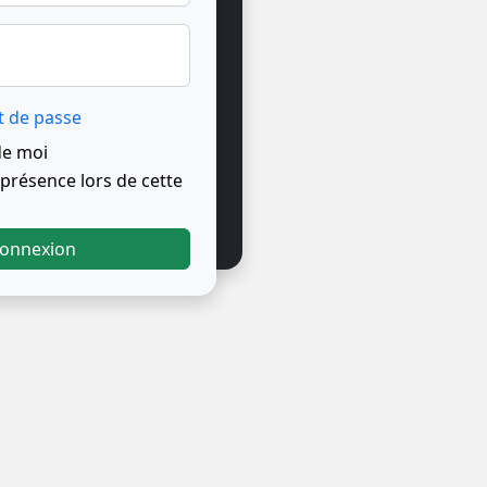
t de passe
de moi
résence lors de cette
onnexion