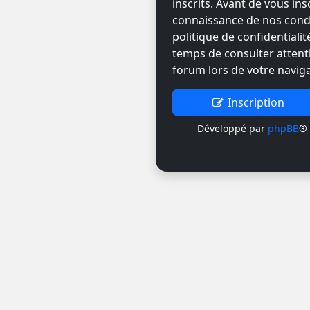
inscrits. Avant de vous ins
connaissance de nos condit
politique de confidentiali
temps de consulter attent
forum lors de votre naviga
Inscription
Développé par
phpBB
® 