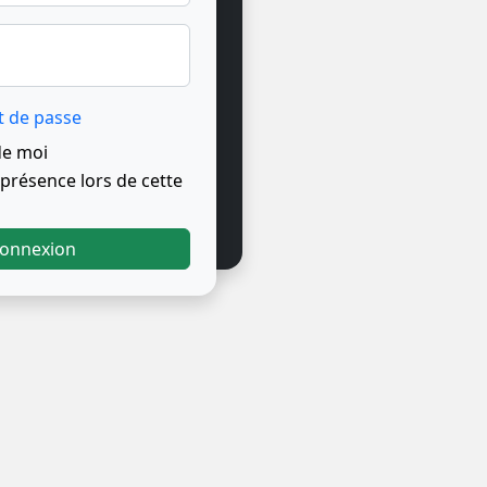
t de passe
de moi
résence lors de cette
onnexion