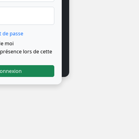
t de passe
de moi
résence lors de cette
onnexion