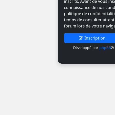
inscrits. Avant de vous ins
connaissance de nos condit
politique de confidentiali
temps de consulter attent
forum lors de votre naviga
Inscription
Développé par
phpBB
® 