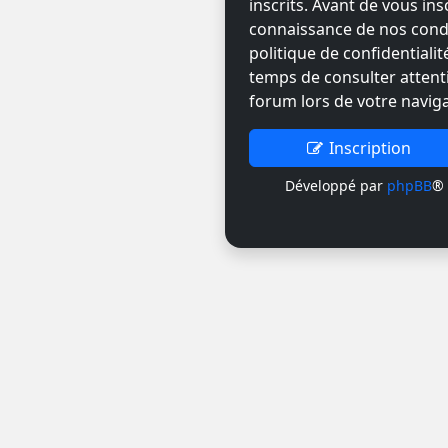
inscrits. Avant de vous ins
connaissance de nos condit
politique de confidentiali
temps de consulter attent
forum lors de votre naviga
Inscription
Développé par
phpBB
® 