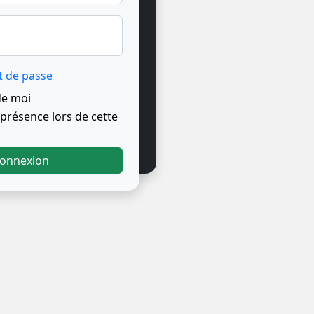
t de passe
de moi
résence lors de cette
onnexion