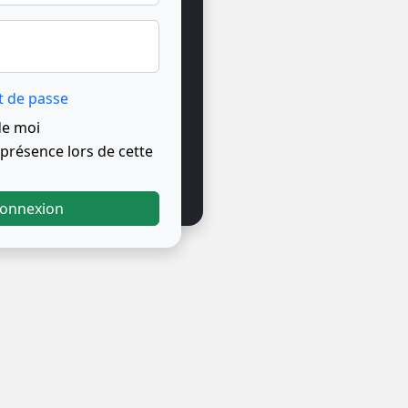
t de passe
de moi
résence lors de cette
onnexion