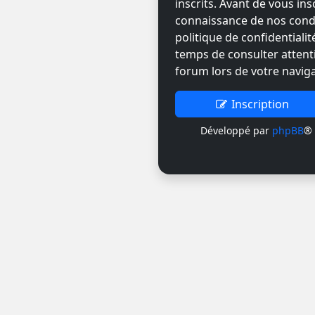
inscrits. Avant de vous ins
connaissance de nos condit
politique de confidentiali
temps de consulter attent
forum lors de votre naviga
Inscription
Développé par
phpBB
® 