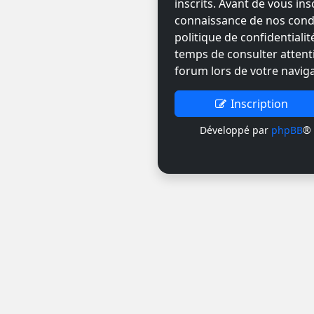
inscrits. Avant de vous ins
connaissance de nos condit
politique de confidentiali
temps de consulter attent
forum lors de votre naviga
Inscription
Développé par
phpBB
® 