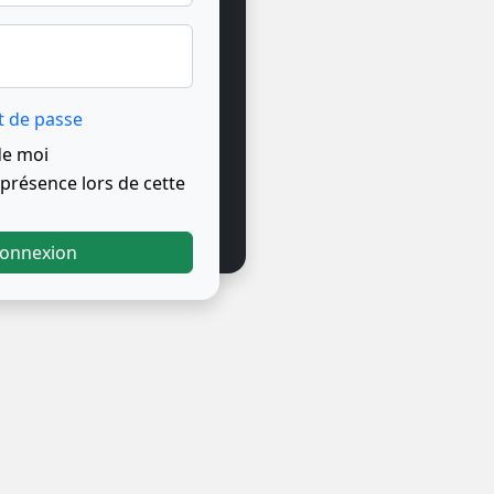
t de passe
de moi
résence lors de cette
onnexion