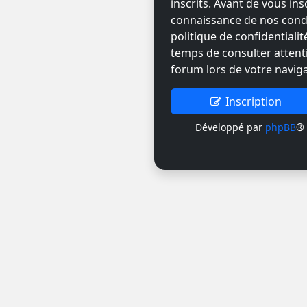
inscrits. Avant de vous ins
connaissance de nos condit
politique de confidentiali
temps de consulter attent
forum lors de votre naviga
Inscription
Développé par
phpBB
® 