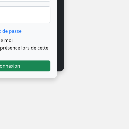
t de passe
de moi
résence lors de cette
onnexion