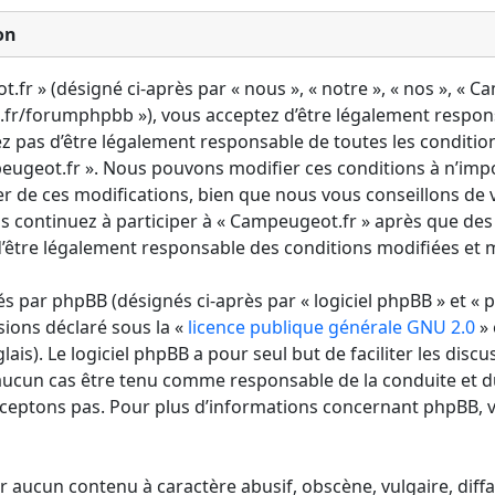
on
fr » (désigné ci-après par « nous », « notre », « nos », « C
fr/forumphpbb »), vous acceptez d’être légalement respon
ez pas d’être légalement responsable de toutes les condition
mpeugeot.fr ». Nous pouvons modifier ces conditions à n’im
r de ces modifications, bien que nous vous conseillons de v
s continuez à participer à « Campeugeot.fr » après que des
’être légalement responsable des conditions modifiées et mi
 par phpBB (désignés ci-après par « logiciel phpBB » et « p
sions déclaré sous la «
licence publique générale GNU 2.0
» 
lais). Le logiciel phpBB a pour seul but de faciliter les discu
aucun cas être tenu comme responsable de la conduite et 
ceptons pas. Pour plus d’informations concernant phpBB, v
r aucun contenu à caractère abusif, obscène, vulgaire, diff