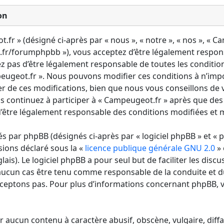
on
fr » (désigné ci-après par « nous », « notre », « nos », « C
fr/forumphpbb »), vous acceptez d’être légalement respon
ez pas d’être légalement responsable de toutes les condition
mpeugeot.fr ». Nous pouvons modifier ces conditions à n’im
r de ces modifications, bien que nous vous conseillons de v
s continuez à participer à « Campeugeot.fr » après que des
’être légalement responsable des conditions modifiées et mi
 par phpBB (désignés ci-après par « logiciel phpBB » et « p
sions déclaré sous la «
licence publique générale GNU 2.0
» 
lais). Le logiciel phpBB a pour seul but de faciliter les discu
aucun cas être tenu comme responsable de la conduite et 
ceptons pas. Pour plus d’informations concernant phpBB, v
r aucun contenu à caractère abusif, obscène, vulgaire, diff