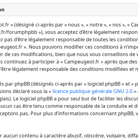
on
fr » (désigné ci-après par « nous », « notre », « nos », « C
fr/forumphpbb »), vous acceptez d’être légalement respon
ez pas d’être légalement responsable de toutes les condition
mpeugeot.fr ». Nous pouvons modifier ces conditions à n’im
r de ces modifications, bien que nous vous conseillons de v
s continuez à participer à « Campeugeot.fr » après que des
’être légalement responsable des conditions modifiées et mi
 par phpBB (désignés ci-après par « logiciel phpBB » et « p
sions déclaré sous la «
licence publique générale GNU 2.0
» 
lais). Le logiciel phpBB a pour seul but de faciliter les discu
aucun cas être tenu comme responsable de la conduite et 
ceptons pas. Pour plus d’informations concernant phpBB, v
r aucun contenu à caractère abusif, obscène, vulgaire, diff