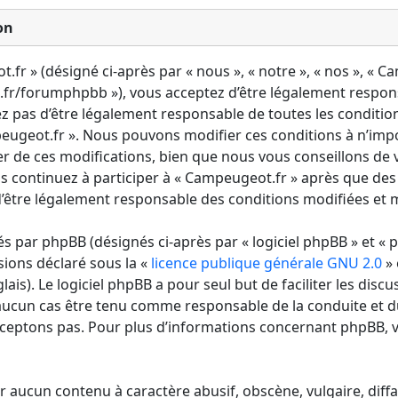
on
fr » (désigné ci-après par « nous », « notre », « nos », « C
fr/forumphpbb »), vous acceptez d’être légalement respon
ez pas d’être légalement responsable de toutes les condition
mpeugeot.fr ». Nous pouvons modifier ces conditions à n’im
r de ces modifications, bien que nous vous conseillons de v
s continuez à participer à « Campeugeot.fr » après que des
’être légalement responsable des conditions modifiées et mi
 par phpBB (désignés ci-après par « logiciel phpBB » et « p
sions déclaré sous la «
licence publique générale GNU 2.0
» 
lais). Le logiciel phpBB a pour seul but de faciliter les discu
aucun cas être tenu comme responsable de la conduite et 
ceptons pas. Pour plus d’informations concernant phpBB, v
r aucun contenu à caractère abusif, obscène, vulgaire, diff