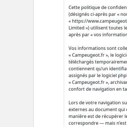
Cette politique de confiden
(désignés ci-après par « nou
« https://www.campeugeot.f
Limited ») utilisent toutes 
après par « vos information
Vos informations sont coll
« Campeugeot.fr », le logic
téléchargés temporairement
contiennent qu’un identifi
assignés par le logiciel ph
« Campeugeot.fr », archivan
confort de navigation en tan
Lors de votre navigation s
externes au document qui e
manière est de récupérer l
correspondre — mais n’est p