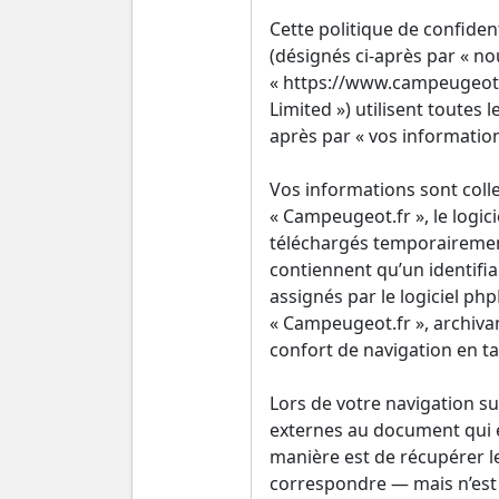
Cette politique de confiden
(désignés ci-après par « nou
« https://www.campeugeot.f
Limited ») utilisent toutes 
après par « vos information
Vos informations sont coll
« Campeugeot.fr », le logic
téléchargés temporairement
contiennent qu’un identifi
assignés par le logiciel ph
« Campeugeot.fr », archivan
confort de navigation en tan
Lors de votre navigation s
externes au document qui e
manière est de récupérer l
correspondre — mais n’est p