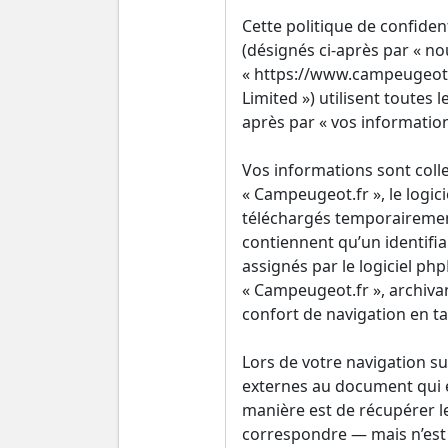
Cette politique de confiden
(désignés ci-après par « nou
« https://www.campeugeot.f
Limited ») utilisent toutes 
après par « vos information
Vos informations sont coll
« Campeugeot.fr », le logic
téléchargés temporairement
contiennent qu’un identifi
assignés par le logiciel ph
« Campeugeot.fr », archivan
confort de navigation en tan
Lors de votre navigation s
externes au document qui e
manière est de récupérer l
correspondre — mais n’est p