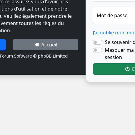
crire, assurez-vous d’avoir pris
ions d’utilisation et de notre
Mot de passe
té. Veuillez également prendre le
ivement toutes les règles du
tion.
J’ai oublié mon mo
Se souvenir 
Accueil
Masquer ma p
Forum Software © phpBB Limited
session
C