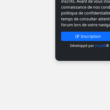
inscrits. Avant de vous ins
connaissance de nos condit
politique de confidentiali
temps de consulter attent
forum lors de votre naviga
Inscription
Développé par
phpBB
® 