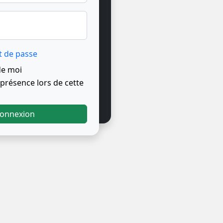
t de passe
de moi
résence lors de cette
onnexion