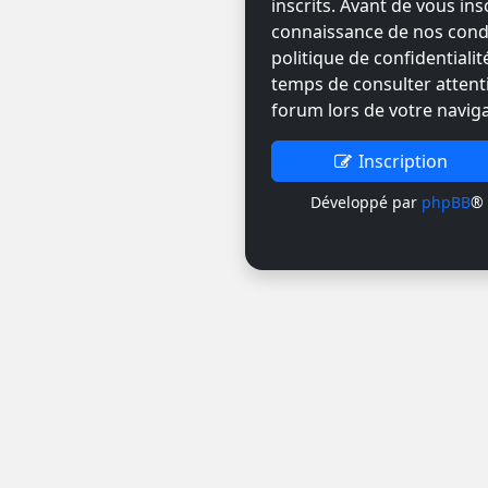
inscrits. Avant de vous ins
connaissance de nos condit
politique de confidentiali
temps de consulter attent
forum lors de votre naviga
Inscription
Développé par
phpBB
® 