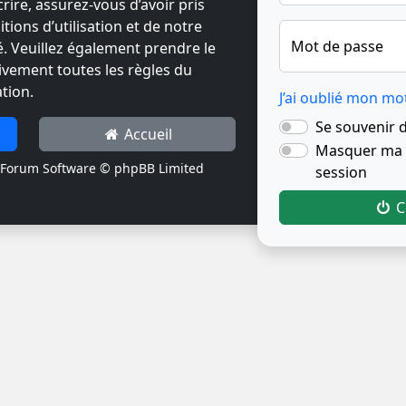
crire, assurez-vous d’avoir pris
ions d’utilisation et de notre
Mot de passe
té. Veuillez également prendre le
ivement toutes les règles du
tion.
J’ai oublié mon mo
Se souvenir 
Accueil
Masquer ma p
Forum Software © phpBB Limited
session
C