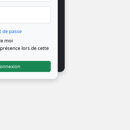
t de passe
de moi
résence lors de cette
onnexion