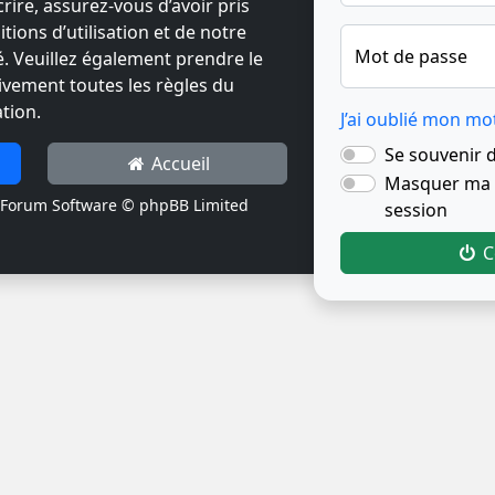
crire, assurez-vous d’avoir pris
ions d’utilisation et de notre
Mot de passe
té. Veuillez également prendre le
ivement toutes les règles du
tion.
J’ai oublié mon mo
Se souvenir 
Accueil
Masquer ma p
Forum Software © phpBB Limited
session
C