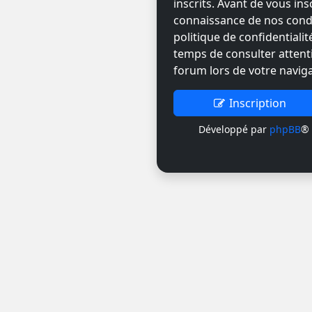
inscrits. Avant de vous ins
connaissance de nos condit
politique de confidentiali
temps de consulter attent
forum lors de votre naviga
Inscription
Développé par
phpBB
® 