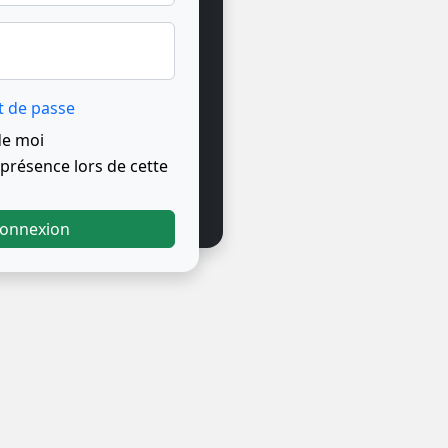
t de passe
de moi
résence lors de cette
onnexion