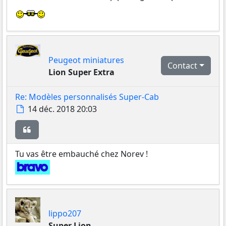
Peugeot miniatures
Contact
Lion Super Extra
Re: Modèles personnalisés Super-Cab
Message
14 déc. 2018 20:03
Citer
Tu vas être embauché chez Norev !
lippo207
Super Lion