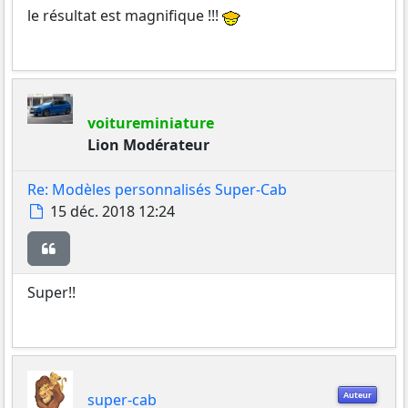
le résultat est magnifique !!!
voitureminiature
Lion Modérateur
Re: Modèles personnalisés Super-Cab
Message
15 déc. 2018 12:24
Citer
Super!!
Auteur
super-cab