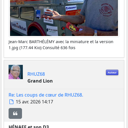
Jean-Marc BARTHÉLÉMY avec la miniature et la version
1.jpg (177.44 Kio) Consulté 636 fois
Auteur
RHUZ68
Grand Lion
Re: Les coups de cœur de RHUZ68.
Message
15 avr. 2026 14:17
Citer
HÉNAFF et son D3