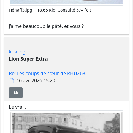
Hénaff3.jpg (118.65 Kio) Consulté 574 fois
J’aime beaucoup le pâté, et vous ?
kualing
Lion Super Extra
Re: Les coups de cœur de RHUZ68.
Message
16 avr. 2026 15:20
Citer
Le vrai .