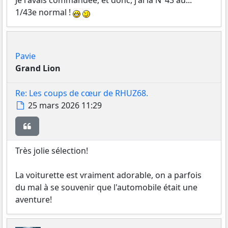
Je l'avais commandée, et donc, j'ai la N°43 au...
1/43e normal !
Pavie
Grand Lion
Re: Les coups de cœur de RHUZ68.
Message
25 mars 2026 11:29
Citer
Très jolie sélection!
La voiturette est vraiment adorable, on a parfois
du mal à se souvenir que l'automobile était une
aventure!