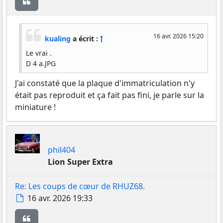
Citer
16 avr. 2026 15:20
kualing
a écrit :
Le vrai .
D 4 a.JPG
J'ai constaté que la plaque d'immatriculation n'y
était pas reproduit et ça fait pas fini, je parle sur la
miniature !
phil404
Lion Super Extra
Re: Les coups de cœur de RHUZ68.
Message
16 avr. 2026 19:33
Citer