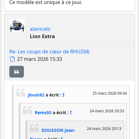
Ce modèle est unique à ce jour.
alanicelo
Lion Extra
Re: Les coups de cœur de RHUZ68.
Message
27 mars 2026 15:33
Citer
25 mars 2026 09:34
jlouis92
a écrit :
24 mars 2026 20:33
Rems93
a écrit :
24 mars 2026 20:13
DOUSSON Jean-