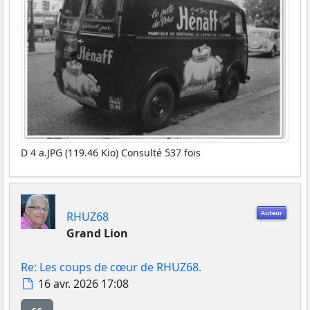
D 4 a.JPG (119.46 Kio) Consulté 537 fois
Auteur
RHUZ68
Grand Lion
Re: Les coups de cœur de RHUZ68.
Message
16 avr. 2026 17:08