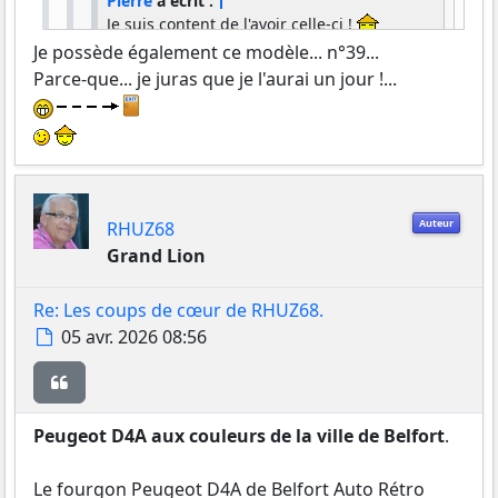
Pierre
a écrit :
Je suis content de l'avoir celle-ci !
Je possède également ce modèle... n°39...
J'ai aussi cette chance de l'avoir trouvé "la N°7"
Parce-que... je juras que je l'aurai un jour !...
Je l'avais commandée, et donc, j'ai la N°43 au... 1/43e
normal !
Auteur
RHUZ68
Grand Lion
Re: Les coups de cœur de RHUZ68.
Message
05 avr. 2026 08:56
Citer
Peugeot D4A aux couleurs de la ville de Belfort
.
Le fourgon Peugeot D4A de Belfort Auto Rétro