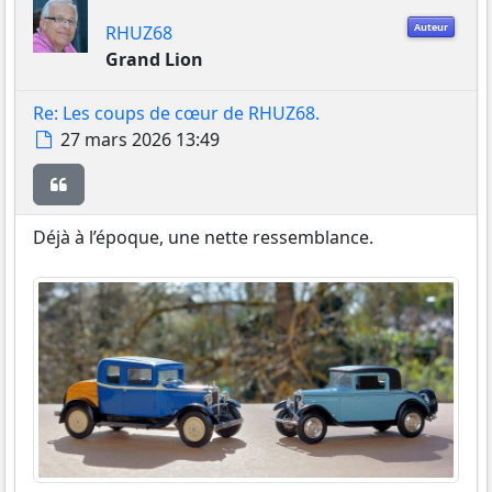
Auteur
RHUZ68
Grand Lion
Re: Les coups de cœur de RHUZ68.
Message
27 mars 2026 13:49
Citer
Déjà à l’époque, une nette ressemblance.