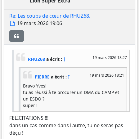
Lion Super Extra
Re: Les coups de cœur de RHUZ68.
Message
19 mars 2026 19:06
Citer
19 mars 2026 18:27
RHUZ68
a écrit :
19 mars 2026 18:21
PIERRE
a écrit :
Bravo Yves!
tu as réussi à te procurer un DMA du CAMP et
un ESDO ?
super !
FELICITATIONS !!!
dans un cas comme dans l'autre, tu ne seras pas
déçu !
Oui, les deux en l'espace de huit jours et en