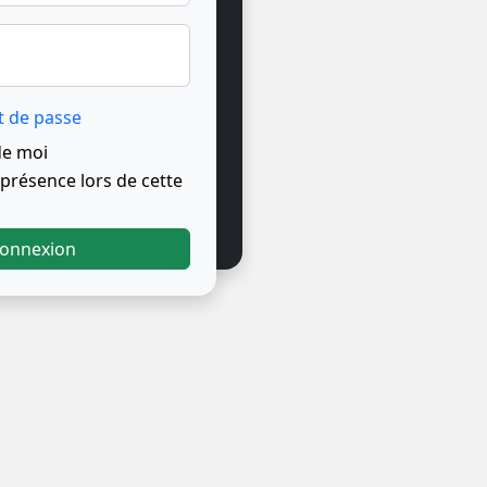
t de passe
de moi
résence lors de cette
onnexion