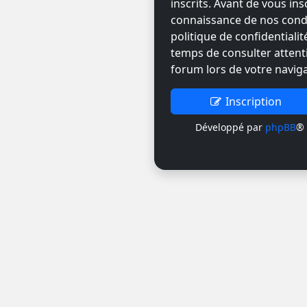
inscrits. Avant de vous ins
connaissance de nos condit
politique de confidentiali
temps de consulter attent
forum lors de votre naviga
Inscription
Développé par
phpBB
® 