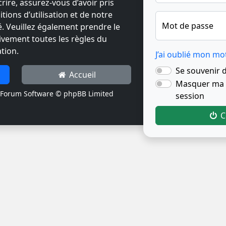
crire, assurez-vous d’avoir pris
ions d’utilisation et de notre
Mot de passe
té. Veuillez également prendre le
ivement toutes les règles du
tion.
J’ai oublié mon mo
Se souvenir 
Accueil
Masquer ma p
Forum Software © phpBB Limited
session
C