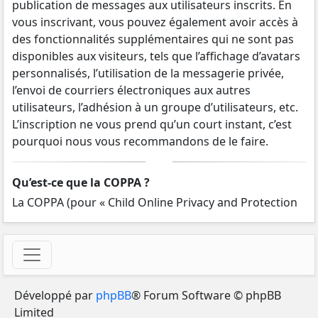
publication de messages aux utilisateurs inscrits. En
vous inscrivant, vous pouvez également avoir accès à
des fonctionnalités supplémentaires qui ne sont pas
disponibles aux visiteurs, tels que l’affichage d’avatars
personnalisés, l’utilisation de la messagerie privée,
l’envoi de courriers électroniques aux autres
utilisateurs, l’adhésion à un groupe d’utilisateurs, etc.
L’inscription ne vous prend qu’un court instant, c’est
pourquoi nous vous recommandons de le faire.
Qu’est-ce que la COPPA ?
La COPPA (pour « Child Online Privacy and Protection
Act ») est une loi des États-Unis d’Amérique qui
demande aux sites internet collectant potentiellement
des informations sur les mineurs âgés de moins de 13
ans un consentement écrit des parents ou des tuteurs
légaux des mineurs concernés. Si vous ne savez pas si
Développé par
phpBB
® Forum Software © phpBB
cette loi s’applique également aux mineurs âgés de
Limited