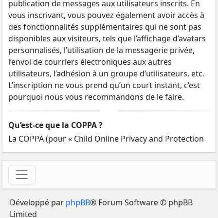
publication de messages aux utilisateurs inscrits. En
vous inscrivant, vous pouvez également avoir accès à
des fonctionnalités supplémentaires qui ne sont pas
disponibles aux visiteurs, tels que l’affichage d’avatars
personnalisés, l’utilisation de la messagerie privée,
l’envoi de courriers électroniques aux autres
utilisateurs, l’adhésion à un groupe d’utilisateurs, etc.
L’inscription ne vous prend qu’un court instant, c’est
pourquoi nous vous recommandons de le faire.
Qu’est-ce que la COPPA ?
La COPPA (pour « Child Online Privacy and Protection
Act ») est une loi des États-Unis d’Amérique qui
demande aux sites internet collectant potentiellement
des informations sur les mineurs âgés de moins de 13
ans un consentement écrit des parents ou des tuteurs
légaux des mineurs concernés. Si vous ne savez pas si
Développé par
phpBB
® Forum Software © phpBB
cette loi s’applique également aux mineurs âgés de
Limited