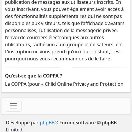
publication de messages aux utilisateurs inscrits. En
vous inscrivant, vous pouvez également avoir accès à
des fonctionnalités supplémentaires qui ne sont pas
disponibles aux visiteurs, tels que l’affichage d’avatars
personnalisés, l’utilisation de la messagerie privée,
l’envoi de courriers électroniques aux autres
utilisateurs, l’adhésion à un groupe d’utilisateurs, etc.
L’inscription ne vous prend qu’un court instant, c’est
pourquoi nous vous recommandons de le faire.
Qu’est-ce que la COPPA ?
La COPPA (pour « Child Online Privacy and Protection
Act ») est une loi des États-Unis d’Amérique qui
demande aux sites internet collectant potentiellement
des informations sur les mineurs âgés de moins de 13
ans un consentement écrit des parents ou des tuteurs
légaux des mineurs concernés. Si vous ne savez pas si
Développé par
phpBB
® Forum Software © phpBB
cette loi s’applique également aux mineurs âgés de
Limited