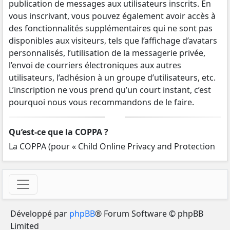
publication de messages aux utilisateurs inscrits. En
vous inscrivant, vous pouvez également avoir accès à
des fonctionnalités supplémentaires qui ne sont pas
disponibles aux visiteurs, tels que l’affichage d’avatars
personnalisés, l’utilisation de la messagerie privée,
l’envoi de courriers électroniques aux autres
utilisateurs, l’adhésion à un groupe d’utilisateurs, etc.
L’inscription ne vous prend qu’un court instant, c’est
pourquoi nous vous recommandons de le faire.
Qu’est-ce que la COPPA ?
La COPPA (pour « Child Online Privacy and Protection
Act ») est une loi des États-Unis d’Amérique qui
demande aux sites internet collectant potentiellement
des informations sur les mineurs âgés de moins de 13
ans un consentement écrit des parents ou des tuteurs
légaux des mineurs concernés. Si vous ne savez pas si
Développé par
phpBB
® Forum Software © phpBB
cette loi s’applique également aux mineurs âgés de
Limited