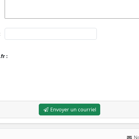
t
r :
Envoyer un courriel
N