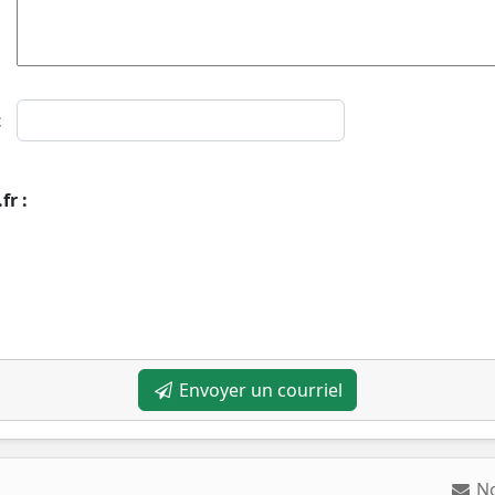
t
r :
Envoyer un courriel
N